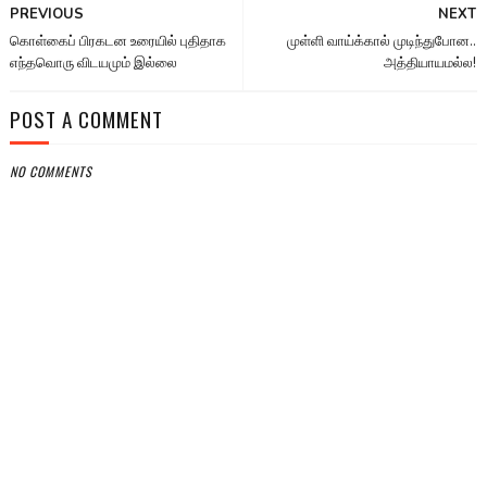
PREVIOUS
NEXT
கொள்கைப் பிரகடன உரையில் புதிதாக
முள்ளி வாய்க்கால் முடிந்துபோன..
எந்தவொரு விடயமும் இல்லை
அத்தியாயமல்ல!
POST A COMMENT
NO COMMENTS