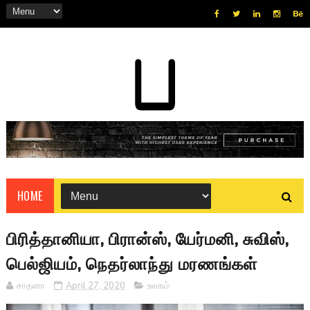
HOME
பிரித்தானியா, பிரான்ஸ், யேர்மனி, சுவிஸ்,
பெல்ஜியம், நெதர்லாந்து மரணங்கள்
சாதனா
April 27, 2020
உலகம்