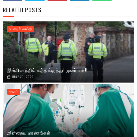
RELATED POSTS
உடனடிச் செய்தி
இங்கிலாந்தில் கத்திக்குத்து! மூவர் பலி!!
JUNE 20, 2020
உலகம்
இன்றைய மரணங்கள்