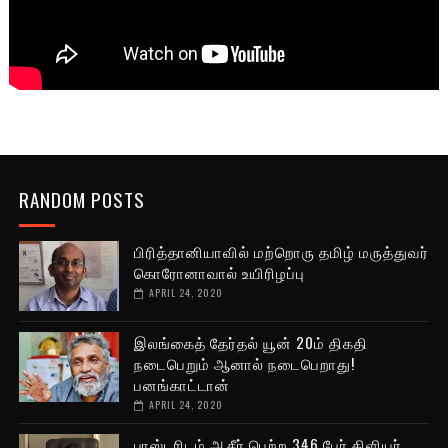
RANDOM POSTS
பிரித்தானியாவில் மற்றொரு தமிழ் மருத்துவர்
கொரோனாவால் உயிரிழப்பு
APRIL 24, 2020
இலங்கைத் தேர்தல் யூன் 20ம் திகதி
நடைபெறும் ஆனால் நடைபெறாது!
பனங்காட்டான்
APRIL 24, 2020
பாஸ்டரிடம் ஆசீர் பெற்ற 346 பேர் கிளியர்