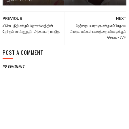
PREVIOUS
NEXT
விசேட நீதிமன்றம் அரசாங்கத்தின்
நேற்றைய பாராளுமன்ற சம்பிரதாய
தேர்தல் வாக்குறுதி- அமைச்சர் ராஜித
அமர்வு மக்கள் பணத்தை வீணடிக்கும்
செயல்- JVP
POST A COMMENT
NO COMMENTS