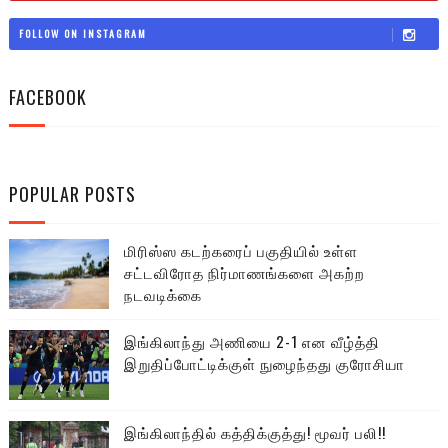
FOLLOW ON INSTAGRAM
FACEBOOK
POPULAR POSTS
மிரிஸ்ஸ கடற்கரைப் பகுதியில் உள்ள
சட்டவிரோத நிர்மாணங்களை அகற்ற
நடவடிக்கை
இங்கிலாந்து அணியை 2-1 என வீழ்த்தி
இறுதிப்போட்டிக்குள் நுழைந்தது குரோசியா
இங்கிலாந்தில் கத்திக்குத்து! மூவர் பலி!!