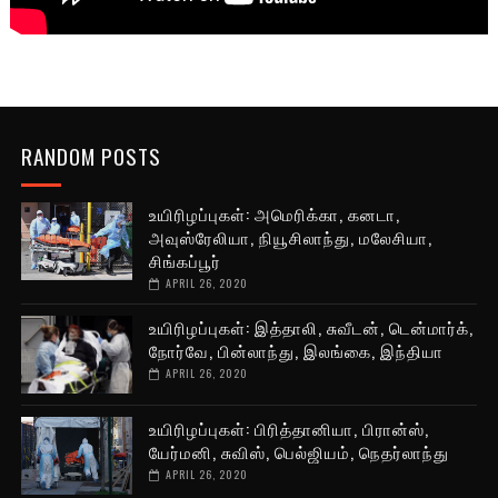
RANDOM POSTS
உயிரிழப்புகள்: அமெரிக்கா, கனடா,
அவுஸ்ரேலியா, நியூசிலாந்து, மலேசியா,
சிங்கப்பூர்
APRIL 26, 2020
உயிரிழப்புகள்: இத்தாலி, சுவீடன், டென்மார்க்,
நோர்வே, பின்லாந்து, இலங்கை, இந்தியா
APRIL 26, 2020
உயிரிழப்புகள்: பிரித்தானியா, பிரான்ஸ்,
யேர்மனி, சுவிஸ், பெல்ஜியம், நெதர்லாந்து
APRIL 26, 2020