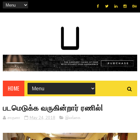
HOME
படமெடுக்க வருகின்றார் ரணில்!
சாதனா
May 24, 2018
இலங்கை