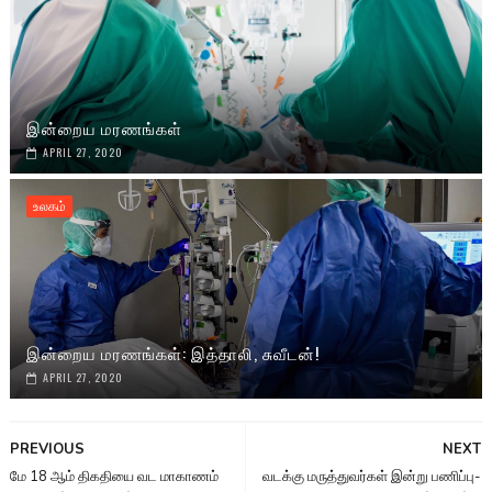
இன்றைய மரணங்கள்
APRIL 27, 2020
உலகம்
இன்றைய மரணங்கள்: இத்தாலி, சுவீடன்!
APRIL 27, 2020
PREVIOUS
NEXT
மே 18 ஆம் திகதியை வட மாகாணம்
வடக்கு மருத்­து­வர்­கள் இன்று பணிப்­பு­