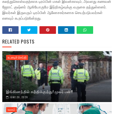
கலந்துகொள்வதற்காக டிரம்பின் மகள் இவன்காவும், அவளது கணவன்
ஜேராட் குஷ்னர் ஆகியோருமே இந்நிகழ்வுக்கு வருகை தந்துள்ளனர்.
இவர்கள் இருவரும் டிரம்பின் ஆலோசகர்களாக செயற்படுபவர்கள்
எனவும் கூறப்படுகின்றது.
RELATED POSTS
உடனடிச் செய்தி
இங்கிலாந்தில் கத்திக்குத்து! மூவர் பலி!!
JUNE 20, 2020
உலகம்