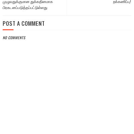
முழுவதுக்குமான துக்கதினமாக
றக்­க­ணிப்பு!
பிரகடனப்படுத்தப்பட்டுள்ளது
POST A COMMENT
NO COMMENTS