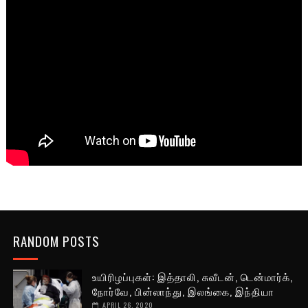
RANDOM POSTS
உயிரிழப்புகள்: இத்தாலி, சுவீடன், டென்மார்க்,
நோர்வே, பின்லாந்து, இலங்கை, இந்தியா
APRIL 26, 2020