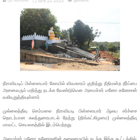
புரட்சியாளன்
June 11, 2019
இலங்கை
நீராவியடிப் பிள்ளையார் கோயில் விவகாரம் குறித்து நீதிமன்ற தீர்ப்பை
அனைவரும் மதித்து நடக்க வேண்டுமென அமைச்சர் மனோ கணேசன்
வலியுறுத்தியுள்ளார்.
முல்லைத்தீவு செம்மலை நீராவியடி பிள்ளையார் ஆலய சர்ச்சை
தொடர்பான கலந்துரையாடல் நேற்று (திங்கட்கிழமை) முல்லைத்தீவு
மாவட்ட செயலகத்தில் இடம்பெற்றது.
அமைச்சர் மனோ கணேசனின் தலைமையில் நடந்த இந்த கூட்டத்தில்,