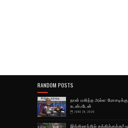
RANDOM POSTS
நான் மகிந்த அல்ல: மோசடிக்கு
உடன்படேன்
JUNE 24, 2020
இங்கிலாந்தில் கத்திக்குத்து! ம