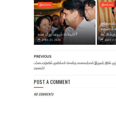
இலங்கை
இலங்கை
ஐதேகவின
உருவாக்க
உமா மீது பாயும் ஈபிடிபி?
கட்சிக்க
APRIL 23, 2020
AUGUST 
PREVIOUS
பம்பைமடுவில் குளிக்கச் சென்ற மாணவர்கள் இருவர் நீரில் மூழ
மரணம்!
POST A COMMENT
NO COMMENTS