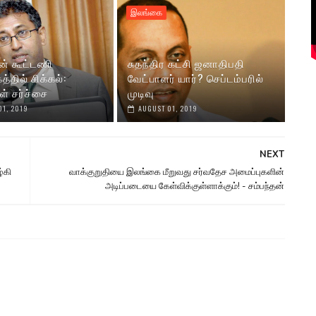
இலங்கை
் கூட்டணி
சுதந்திர கட்சி ஜனாதிபதி
த்தில் சிக்கல்:
வேட்பாளர் யார்? செப்டம்பரில்
ுள் சர்ச்சை
முடிவு
01, 2019
AUGUST 01, 2019
NEXT
்கி
வாக்குறுதியை இலங்கை மீறுவது சர்வதேச அமைப்புகளின்
அடிப்படையை கேள்விக்குள்ளாக்கும்! - சம்பந்தன்