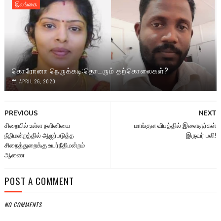
இலங்கை
கொரோனா நெருக்கடி:தொடரும் தற்கொலைகள்?
APRIL 26, 2020
PREVIOUS
NEXT
சிறையில் உள்ள நளினியை
மாங்குள விபத்தில் இளைஞர்கள்
நீதிமன்றத்தில் ஆஜர்படுத்த
இருவர் பலி!
சிறைத்துறைக்கு உயர்நீதிமன்றம்
ஆணை
POST A COMMENT
NO COMMENTS