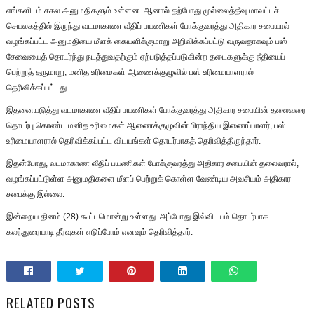
எங்களிடம் சகல அனுமதிகளும் உள்ளன. ஆனால் தற்போது முல்லைத்தீவு மாவட்டச்
செயலகத்தில் இருந்து வடமாகாண வீதிப் பயணிகள் போக்குவரத்து அதிகார சபையால்
வழங்கப்பட்ட அனுமதியை மீளக் கையளிக்குமாறு அறிவிக்கப்பட்டு வருவதாகவும் பஸ்
சேவையைத் தொடர்ந்து நடத்துவதற்கும் ஏற்படுத்தப்படுகின்ற தடைகளுக்கு நீதியைப்
பெற்றுத் தருமாறு, மனித உரிமைகள் ஆணைக்குழுவில் பஸ் உரிமையாளரால்
தெரிவிக்கப்பட்டது.
இதனையடுத்து வடமாகாண வீதிப் பயணிகள் போக்குவரத்து அதிகார சபையின் தலைவரை
தொடர்பு கொண்ட மனித உரிமைகள் ஆணைக்குழுவின் பிராந்திய இணைப்பாளர், பஸ்
உரிமையாளரால் தெரிவிக்கப்பட்ட விடயங்கள் தொடர்பாகத் தெரிவித்திருந்தார்.
இதன்போது, வடமாகாண வீதிப் பயணிகள் போக்குவரத்து அதிகார சபையின் தலைவரால்,
வழங்கப்பட்டுள்ள அனுமதிகளை மீளப் பெற்றுக் கொள்ள வேண்டிய அவசியம் அதிகார
சபைக்கு இல்லை.
இன்றைய தினம் (28) கூட்டமொன்று உள்ளது. அப்போது இவ்விடயம் தொடர்பாக
கலந்துரையாடி தீர்வுகள் எடுப்போம் எனவும் தெரிவித்தார்.
RELATED POSTS