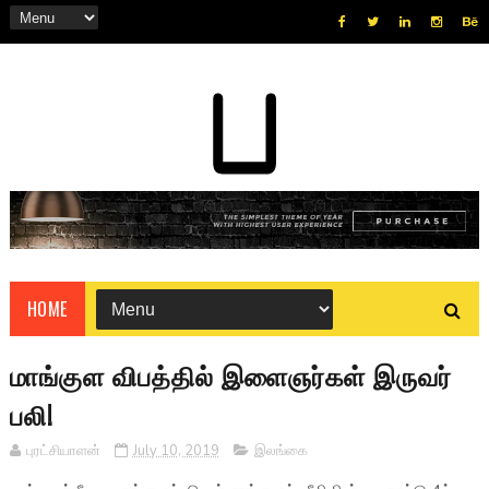
HOME
மாங்குள விபத்தில் இளைஞர்கள் இருவர்
பலி!
புரட்சியாளன்
July 10, 2019
இலங்கை