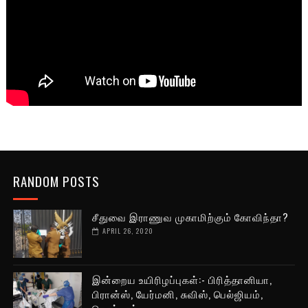
RANDOM POSTS
சீதுவை இராணுவ முகாமிற்கும் கோவிந்தா?
APRIL 26, 2020
இன்றைய உயிரிழப்புகள்:- பிரித்தானியா,
பிரான்ஸ், யேர்மனி, சுவிஸ், பெல்ஜியம்,
நெதர்லாந்து