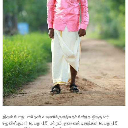
இதன் போது பாலிநகர் வவுணிக்குளத்தைச் சேர்ந்த ஜீவகுமார்
ஜெனிஸ்குமார் (வயது-18) மற்றும் குனாளன் டிசாந்தன் (வயது-18)