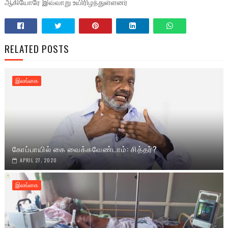
ஆகியோரே இவ்வாறு உயிரிழந்துள்ளனர்
RELATED POSTS
இலங்கை
கோப்பாயில் கை வைக்கவேண்டாம்: சித்தர்?
APRIL 27, 2020
இலங்கை