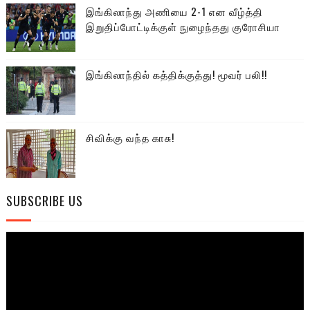
இங்கிலாந்து அணியை 2-1 என வீழ்த்தி
இறுதிப்போட்டிக்குள் நுழைந்தது குரோசியா
இங்கிலாந்தில் கத்திக்குத்து! மூவர் பலி!!
சிவிக்கு வந்த காசு!
SUBSCRIBE US