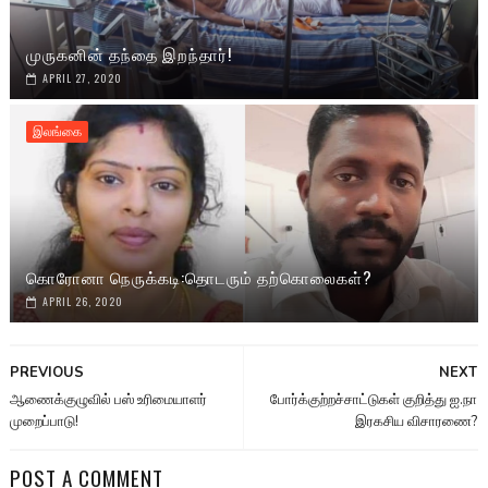
முருகனின் தந்தை இறந்தார்!
APRIL 27, 2020
இலங்கை
கொரோனா நெருக்கடி:தொடரும் தற்கொலைகள்?
APRIL 26, 2020
PREVIOUS
NEXT
ஆணைக்குழுவில் பஸ் உரிமையாளர்
போர்க்குற்றச்சாட்டுகள் குறித்து ஐ.நா
முறைப்பாடு!
இரகசிய விசாரணை?
POST A COMMENT