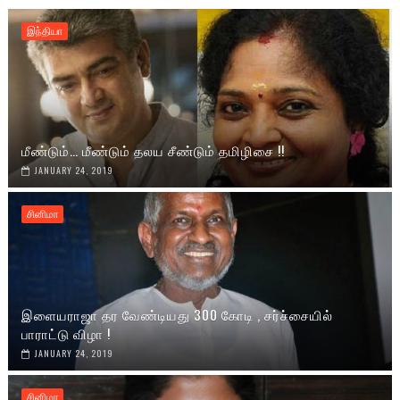
இந்தியா
மீண்டும்… மீண்டும் தலய சீண்டும் தமிழிசை !!
JANUARY 24, 2019
சினிமா
இளையராஜா தர வேண்டியது 300 கோடி , சர்ச்சையில்
பாராட்டு விழா !
JANUARY 24, 2019
சினிமா