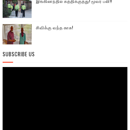
இங்கிலாந்தில் கத்திக்குத்து! மூவர் பலி!!
சிவிக்கு வந்த காசு!
SUBSCRIBE US