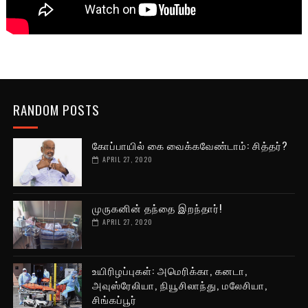
RANDOM POSTS
கோப்பாயில் கை வைக்கவேண்டாம்: சித்தர்?
APRIL 27, 2020
முருகனின் தந்தை இறந்தார்!
APRIL 27, 2020
உயிரிழப்புகள்: அமெரிக்கா, கனடா,
அவுஸ்ரேலியா, நியூசிலாந்து, மலேசியா,
சிங்கப்பூர்