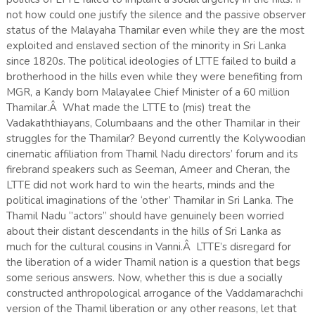
not how could one justify the silence and the passive observer
status of the Malayaha Thamilar even while they are the most
exploited and enslaved section of the minority in Sri Lanka
since 1820s. The political ideologies of LTTE failed to build a
brotherhood in the hills even while they were benefiting from
MGR, a Kandy born Malayalee Chief Minister of a 60 million
Thamilar.Â What made the LTTE to (mis) treat the
Vadakaththiayans, Columbaans and the other Thamilar in their
struggles for the Thamilar? Beyond currently the Kolywoodian
cinematic affiliation from Thamil Nadu directors’ forum and its
firebrand speakers such as Seeman, Ameer and Cheran, the
LTTE did not work hard to win the hearts, minds and the
political imaginations of the ‘other’ Thamilar in Sri Lanka. The
Thamil Nadu ‘’actors’’ should have genuinely been worried
about their distant descendants in the hills of Sri Lanka as
much for the cultural cousins in Vanni.Â LTTE’s disregard for
the liberation of a wider Thamil nation is a question that begs
some serious answers. Now, whether this is due a socially
constructed anthropological arrogance of the Vaddamarachchi
version of the Thamil liberation or any other reasons, let that