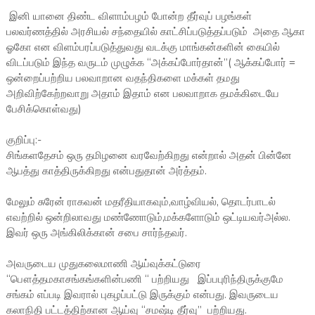
இனி யானை திண்ட விளாம்பழம் போன்ற தீர்வுப் பழங்கள்
பலவர்ணத்தில் அரசியல் சந்தையில் காட்சிப்படுத்தப்படும் அதை ஆகா
ஓகோ என விளம்பரப்படுத்துவது வடக்கு மாங்கன்களின் கையில்
விடப்படும் இந்த வருடம் முழுக்க “அக்கப்போர்தான்”( ஆக்கப்போர் =
ஒன்றைப்பற்றிய பலவாறான வதந்திகளை மக்கள் தமது
அறிவிற்கேற்றவாறு அதாம் இதாம் என பலவாறாக தமக்கிடையே
பேசிக்கொள்வது)
குறிப்பு:-
சிங்களதேசம் ஒரு தமிழனை வரவேற்கிறது என்றால் அதன் பின்னே
ஆபத்து காத்திருக்கிறது என்பதுதான் அர்த்தம்.
மேலும் சுரேன் ராகவன் மதரீதியாகவும்,வாழ்வியல், தொடர்பாடல்
எவற்றில் ஒன்றிலாவது மண்ணோடும்,மக்களோடும் ஒட்டியவர்அல்ல.
இவர் ஒரு அங்கிலிக்கான் சபை சார்ந்தவர்.
அவருடைய முதுகலைமாணி ஆய்வுக்கட்டுரை
“பௌத்தமகாசங்கங்களின்பணி “ பற்றியது இப்பபுரிந்திருக்குமே
சங்கம் எப்படி இவரால் புகழப்பட்டு இருக்கும் என்பது. இவருடைய
கலாநிதி பட்டத்திற்கான ஆய்வு “சமஷ்டி தீர்வு” பற்றியது.