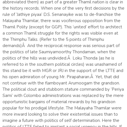
abbreviated them) as part of a greater Thamil nation is clear in
the history records. When one of the very first decisions by the
rule of ‘Jathiye piyaa’ D.S. Senanayike was to de-franchise the
Malayaha Thamilar, there was vociferous opposition from the
Thamil Polity (except for GGP). This ‘united’ effort to architect
a common Thamil struggle for the rights was visible even at
the Thimphu Talks. (Refer to the 5 points of Thimphu
demands)Â And the reciprocal response was serious part of
the politics of late Saumiyamoorthy Thondaman, when the
politics of the hills was undivided.Â Loku Thonda (as he is
referred to in the southern political circles) was unashamed of
this stand be it with MGR or JRJ in the support of the LTTE and
his open admiration of young Mr. Pirapaharan.Â Yet, that did
not continue with the flamboyant Arumoogam the grandson.
The political clout and stubborn stature commanded by ‘Periya
Sami’ with Colombo administrations was replaced by the mere
opportunistic bargains of material rewards by his grandson
popular for his prodigal lifestyle. The Malayaha Thamilar were
more inward looking to solve their existential issues than to
imagine a future with politics of self determination. Here the
politics of LTTE failed to implant a social urgency in the hills. If