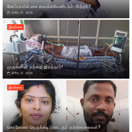
கோப்பாயில் கை வைக்கவேண்டாம்: சித்தர்?
APRIL 27, 2020
இலங்கை
முருகனின் தந்தை இறந்தார்!
APRIL 27, 2020
இலங்கை
கொரோனா நெருக்கடி:தொடரும் தற்கொலைகள்?