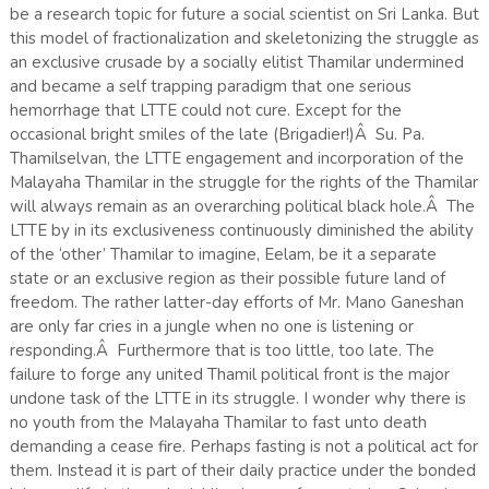
be a research topic for future a social scientist on Sri Lanka. But
this model of fractionalization and skeletonizing the struggle as
an exclusive crusade by a socially elitist Thamilar undermined
and became a self trapping paradigm that one serious
hemorrhage that LTTE could not cure. Except for the
occasional bright smiles of the late (Brigadier!)Â Su. Pa.
Thamilselvan, the LTTE engagement and incorporation of the
Malayaha Thamilar in the struggle for the rights of the Thamilar
will always remain as an overarching political black hole.Â The
LTTE by in its exclusiveness continuously diminished the ability
of the ‘other’ Thamilar to imagine, Eelam, be it a separate
state or an exclusive region as their possible future land of
freedom. The rather latter-day efforts of Mr. Mano Ganeshan
are only far cries in a jungle when no one is listening or
responding.Â Furthermore that is too little, too late. The
failure to forge any united Thamil political front is the major
undone task of the LTTE in its struggle. I wonder why there is
no youth from the Malayaha Thamilar to fast unto death
demanding a cease fire. Perhaps fasting is not a political act for
them. Instead it is part of their daily practice under the bonded