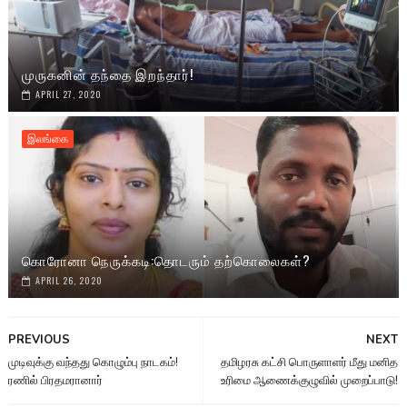
முருகனின் தந்தை இறந்தார்!
APRIL 27, 2020
இலங்கை
கொரோனா நெருக்கடி:தொடரும் தற்கொலைகள்?
APRIL 26, 2020
PREVIOUS
NEXT
முடிவுக்கு வந்தது கொழும்பு நாடகம்!
தமிழரசு கட்சி பொருளாளர் மீது மனித
ரணில் பிரதமரானார்
உரிமை ஆணைக்குழுவில் முறைப்பாடு!