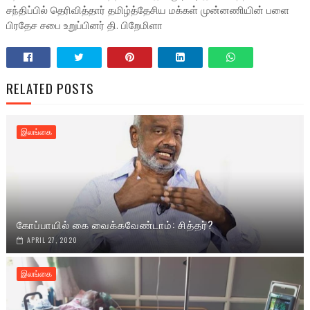
சந்திப்பில் தெரிவித்தார் தமிழ்த்தேசிய மக்கள் முன்னணியின் பளை
பிரதேச சபை உறுப்பினர் தி. பிறேமிளா
RELATED POSTS
இலங்கை
கோப்பாயில் கை வைக்கவேண்டாம்: சித்தர்?
APRIL 27, 2020
இலங்கை