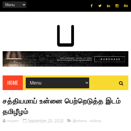
HOME
சத்தியமாய் உன்னை பெற்றெடுத்த இடம்
தமிழீழம்
சாதனா
September 20, 2018
இலங்கை
,
கவிதை