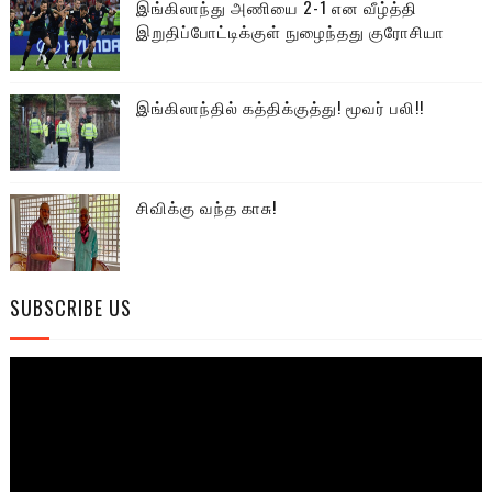
இங்கிலாந்து அணியை 2-1 என வீழ்த்தி
இறுதிப்போட்டிக்குள் நுழைந்தது குரோசியா
இங்கிலாந்தில் கத்திக்குத்து! மூவர் பலி!!
சிவிக்கு வந்த காசு!
SUBSCRIBE US