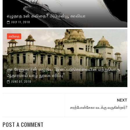
எழுதாத உன் கவிதை? அபிமன்யூ காவியா
JULY 11, 2018
கவிதை
ஞா.ரேணுகாசன் எழுதிய ''இனப்படுகொலையின் மற்றுமொரு
ஆதாரமாய் யாழ் நூலக எரிப்பு''
JUNE 01, 2018
NEXT
சரத்போன்சேகா வடக்கு வருகின்றார்?
POST A COMMENT