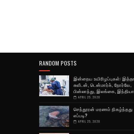
RANDOM POSTS
இன்றைய உயிரிழப்புகள்: இத்தா
சுவீடன், டென்மார்க், நோர்வே,
பின்லாந்து, இலங்கை, இந்திய
APRIL 25, 2020
செந்தூரன் மரணம் நிகழ்ந்தது
எப்படி?
APRIL 25, 2020