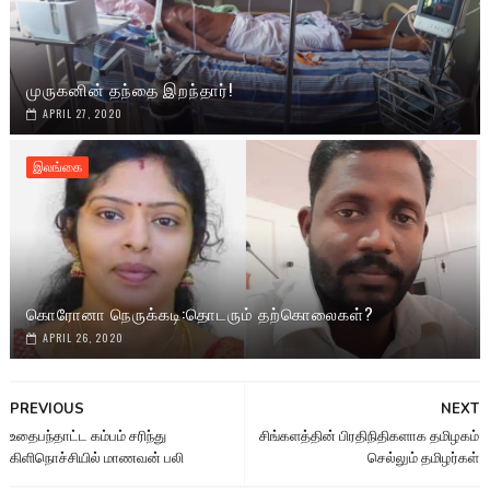
முருகனின் தந்தை இறந்தார்!
APRIL 27, 2020
இலங்கை
கொரோனா நெருக்கடி:தொடரும் தற்கொலைகள்?
APRIL 26, 2020
PREVIOUS
NEXT
உதைபந்தாட்ட கம்பம் சரிந்து
சிங்களத்தின் பிரதிநிதிகளாக தமிழகம்
கிளிநொச்சியில் மாணவன் பலி
செல்லும் தமிழர்கள்