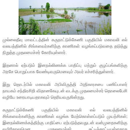
முல்லைதீவு மாவட்டத்தின் கருநாட்டுக்கேணி பகுதியில் மகாவலி எல்
வலயத்தினில் சிங்களவர்களிற்கு காணிகள் வழங்கப்படுவதை தடுத்து
நிறுத்த முதலமைச்சர் கோரியுள்ளார்.
இதனால் ஏற்படும் இனநல்லிணக்க பாதிப்பு மற்றும் குழப்பங்களிற்கு
அரசே பொறுப்பாக வேண்டிவருமெனவும் அவர் எச்சரித்துள்ளார்.
இது தொடர்பில் மகாவலி அபிவிருத்தி அதிகாரசபை பணிப்பாளர்
நாயகம் சந்திரசிறி விதானகேயுடன் வடக்கு முதலமைச்சர் தொலைபேசி
வழியே உரையாடியதாகவும் தெரியவருகின்றது.
கருநாட்டுக்கேணி பகுதியில் மகாவலி எல் வலயத்தினில்
சிங்களவர்களிற்கு காணிகள் வழங்க மேற்கொள்ளப்படும் முயற்சிகள்;
இனநல்லிணக்கத்திற்கு பாதிப்பை ஏற்படுத்தவதுடன் வன்முறைகளிற்கு
வழிகோலுமென முதலமைச்சர் சுட்டிக்காட்டியுள்ளதாக