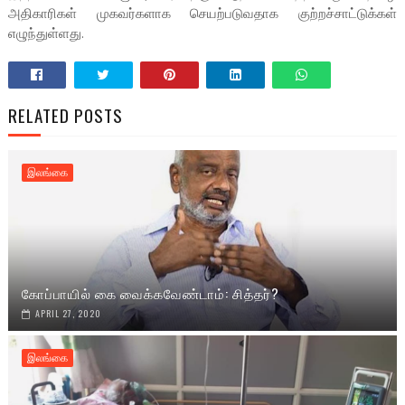
அதிகாரிகள் முகவர்களாக செயற்படுவதாக குற்றச்சாட்டுக்கள்
எழுந்துள்ளது.
RELATED POSTS
இலங்கை
கோப்பாயில் கை வைக்கவேண்டாம்: சித்தர்?
APRIL 27, 2020
இலங்கை