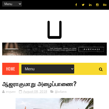
HOME
ஆஜராகுமாறு அழைப்பாணை?
சாதனா
August 08, 2018
இலங்கை