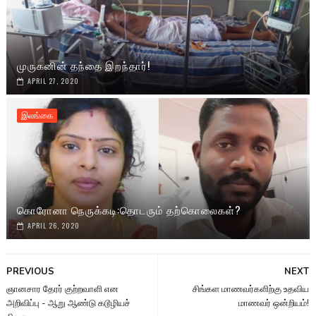
முருகனின் தந்தை இறந்தார்!
APRIL 27, 2020
இலங்கை
கொரோனா நெருக்கடி:தொடரும் தற்கொலைகள்?
APRIL 26, 2020
PREVIOUS
NEXT
ஞானசார தேரர் குற்றவாளி என
சிங்கள மாணவர்களிற்கு உதவிய
அறிவிப்பு - ஆறு ஆண்டு கடூழியச்
மாணவர் ஒன்றியம்!