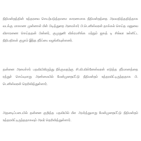
நீதிமன்றத்தின் உத்தரவை செயற்படுத்தாமை காரணமாக நீதிமன்றத்தை அவமதித்ததித்தாக
வடக்கு மாகாண முன்னாள் மீன் பிடித்துறை அமைச்சர் பி.​டெனிஸ்வரன் தாக்கல் செய்த மனுவை
விசாரணை செய்ததன் பின்னர், குமுதுனி விக்ரமசிங்க மற்றும் ஜகத் டி சில்வா உள்ளிட்ட
நீதிபதிகள் குழாம் இந்த தீர்ப்பை வழங்கியுள்ளனர்.
தன்னை அமைச்சர் பதவியிலிருந்து நீக்குவதற்கு சி.வி.விக்னேஸ்வரன் எடுத்த தீர்மானத்தை
ரத்துச் செய்யுமாறு அண்மையில் மேன்முறையீட்டு நீதிமன்றம் உத்தரவிட்டிருந்ததாக பி.​
டெனிஸ்வரன் தெரிவித்துள்ளார்.
அதனடிப்படையில் தன்னை குறித்த பதவியில் மீள அமர்த்துமாறு மேன்முறையீட்டு நீதிமன்றம்
உத்தரவிட்டிருந்ததாகவும் அவர் தெரிவித்துள்ளார்.