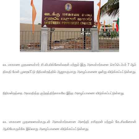
வட மாகாண முதலமைச்சர் சி.வி.விக்னேஸ்வரன் மற்றும் இரு அமைச்சர்களை செப்டெம்பர் 7 ஆம்
திகதி மேன் முறையீட்டு நீதிமன்றத்தில் ஆஜராகுமாறு அழைப்பாணை ஒன்று விடுக்கப்பட்டுள்ளது.
நீதிமன்றத்தை அவமதித்த குற்றத்திற்காகவே இந்த அழைப்பாணை விடுக்கப்பட்டுள்ளது.
வட மாகாண முதலைமைச்சருடன் அமைச்சர்களான அனந்தி சசிதரன் மற்றும் கே.சிவனேசன்
ஆகியோருக்கே இவ்வாறு அழைப்பாணை விடுக்கப்பட்டுள்ளது.