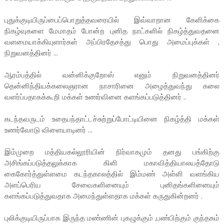
புதுக்குடியிருப்பைப்பொறுத்தவரையில் இவ்வாறான கேளிக்கை
நிகழ்வுகளை மேமாதம் போன்ற புனித நாட்களில் நிகழ்த்துவதனை
வளமையாக்கியுளார்கள் அப்பிரதேசத்து பொது அமைப்புக்கள் ,
நிறுவனத்தினர் ...
ஆரம்பத்தில் வன்னிக்குறோஸ் எனும் நிறுவனத்தினர்
தென்னிந்தியக்கலைஞரான நாசாரினை அழைத்துவந்து கலை
வளர்ப்பதாகக்கூறி மக்கள் உணர்வினை களங்கப்படுத்தினர் ..
கடந்தவருடம் உதைபந்தாட்டச்சுற்றுப்போட்டியினை நிகழ்த்தி மக்கள்
உணர்வோடு விளையாடினர் ...
இம்முறை மத்தியகல்லூரியின் நிர்வாகமும் தனது பங்கிற்கு
அசிங்கப்படுத்தலுக்காக கிளி மகாவித்தியாலயத்தோடு
கைகோர்த்துள்ளமை கடந்தகாலத்தில் இம்மண் அள்ளி வளங்கிய
அளப்பெரிய சேவைகளினையும் புனிதங்களினையும்
களங்கப்படுத்துவதாக அமைந்துள்ளதாக மக்கள் கருதுகின்றனர் .
புலிக்குடியிருப்பாக இருந்த மண்ணின் புகழுக்கும் ,பண்பிற்கும் குந்தகம்