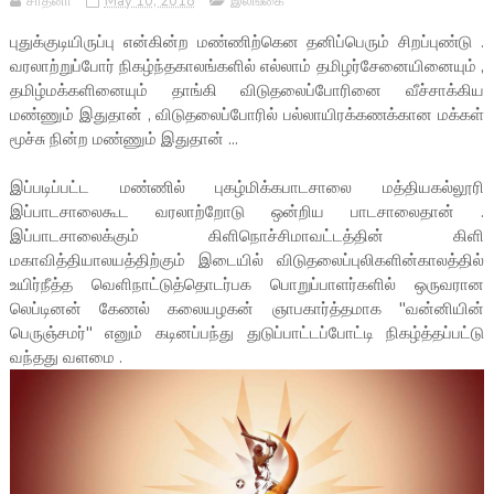
சாதனா
May 10, 2018
இலங்கை
புதுக்குடியிருப்பு என்கின்ற மண்ணிற்கென தனிப்பெரும் சிறப்புண்டு .
வரலாற்றுப்போர் நிகழ்ந்தகாலங்களில் எல்லாம் தமிழர்சேனையினையும் ,
தமிழ்மக்களினையும் தாங்கி விடுதலைப்போரினை வீச்சாக்கிய
மண்ணும் இதுதான் , விடுதலைப்போரில் பல்லாயிரக்கணக்கான மக்கள்
மூச்சு நின்ற மண்ணும் இதுதான் ...
இப்படிப்பட்ட மண்ணில் புகழ்மிக்கபாடசாலை மத்தியகல்லூரி
இப்பாடசாலைகூட வரலாற்றோடு ஒன்றிய பாடசாலைதான் .
இப்பாடசாலைக்கும் கிளிநொச்சிமாவட்டத்தின் கிளி
மகாவித்தியாலயத்திற்கும் இடையில் விடுதலைப்புலிகளின்காலத்தில்
உயிர்நீத்த வெளிநாட்டுத்தொடர்பக பொறுப்பாளர்களில் ஒருவரான
லெப்டினன் கேணல் கலையழகன் ஞாபகார்த்தமாக "வன்னியின்
பெருஞ்சமர்" எனும் கடினப்பந்து துடுப்பாட்டப்போட்டி நிகழ்த்தப்பட்டு
வந்தது வளமை .