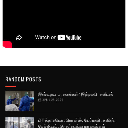
RANDOM POSTS
இன்றைய மரணங்கள்: இத்தாலி, சுவீடன்!
APRIL 27, 2020
பிரித்தானியா, பிரான்ஸ், யேர்மனி, சுவிஸ்,
பெல்ஜியம், நெதர்லாந்து மரணங்கள்