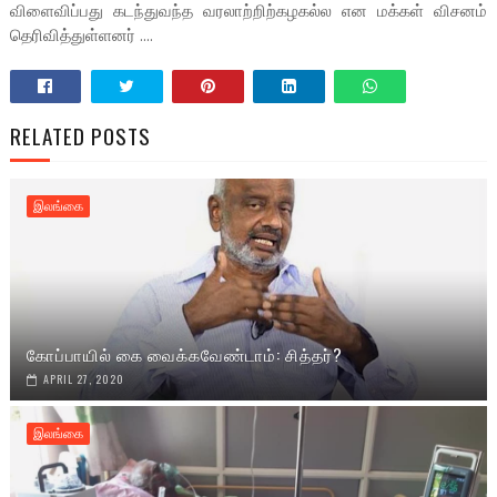
விளைவிப்பது கடந்துவந்த வரலாற்றிற்கழகல்ல என மக்கள் விசனம்
தெரிவித்துள்ளனர் ....
RELATED POSTS
இலங்கை
கோப்பாயில் கை வைக்கவேண்டாம்: சித்தர்?
APRIL 27, 2020
இலங்கை