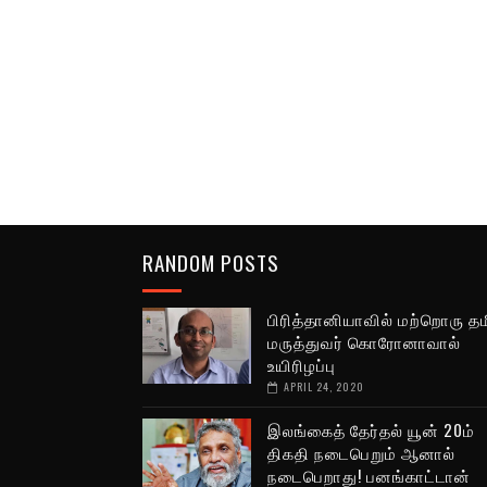
RANDOM POSTS
பிரித்தானியாவில் மற்றொரு தம
மருத்துவர் கொரோனாவால்
உயிரிழப்பு
APRIL 24, 2020
இலங்கைத் தேர்தல் யூன் 20ம்
திகதி நடைபெறும் ஆனால்
நடைபெறாது! பனங்காட்டான்