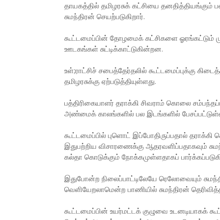
தாயகத்தில் தமிழரசுக் கட்சியை தனதித்தியங்கும் பல
சுமந்திரன் செயற்படுகிறார்.
கூட்டமைப்பின் தோழமைக் கட்சிகளை ஓரங்கட்டும் மு
ஊடகங்கள் சுட்டிக்காட்டுகின்றன.
உள்;ராட்சிச் சபைத்தேர்தலில் கூட்டமைப்புக்கு க
தமிழரசுக்கு ஏற்படுத்தியுள்ளது.
பத்திரிகையாளர் தராக்கி சிவராம் கொலை சம்பந்தப்
அண்மைக் காலங்களில் பல இடங்களில் பேசப்பட்டுள்
கூட்டமைப்பில் புளொட் இப்போதிருப்பதால் தராக்க
இதுபற்றிய விசாரணைக்கு ஆதரவளிப்பதாகவும் சுமந்தி
கல்தா கொடுக்கும் நோக்கமுள்ளதாகப் பார்க்கப்படுக
இதுபோன்ற நிலைப்பாட்டிலேயே ரெலோவையும் சுமந்திர
வெளியேறலாமென்ற பாணியில் சுமந்திரன் தெரிவித்த
கூட்டமைப்பின் உயர்மட்டக் குழுவை உடனடியாகக் க