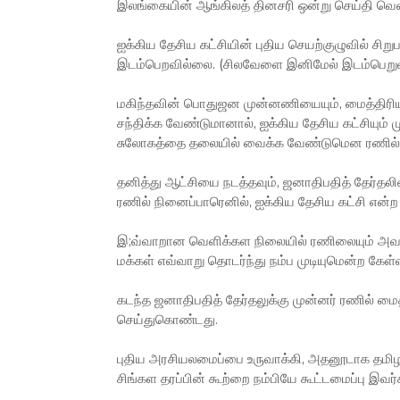
இலங்கையின் ஆங்கிலத் தினசரி ஒன்று செய்தி வெளி
ஐக்கிய தேசிய கட்சியின் புதிய செயற்குழுவில் சிற
இடம்பெறவில்லை. (சிலவேளை இனிமேல் இடம்பெறு
மகிந்தவின் பொதுஜன முன்னணியையும், மைத்திரியின்
சந்திக்க வேண்டுமானால், ஐக்கிய தேசிய கட்சியு
சுலோகத்தை தலையில் வைக்க வேண்டுமென ரணில்
தனித்து ஆட்சியை நடத்தவும், ஜனாதிபதித் தேர்த
ரணில் நினைப்பாரெனில், ஐக்கிய தேசிய கட்சி என்
இ;வ்வாறான வெளிக்கள நிலையில் ரணிலையும் அவரத
மக்கள் எவ்வாறு தொடர்ந்து நம்ப முடியுமென்ற கேள்
கடந்த ஜனாதிபதித் தேர்தலுக்கு முன்னர் ரணில் மைத்
செய்துகொண்டது.
புதிய அரசியலமைப்பை உருவாக்கி, அதனூடாக தம
சிங்கள தரப்பின் கூற்றை நம்பியே கூட்டமைப்பு இவர்