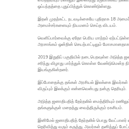
மைத்திரியும் ரணிலும் இணைந்து உருவாக்கிய நல்லாட
ஒப்பந்தத்தை புதுப்பித்துக் கொண்டுள்ளது.
இதன் முதற்கட்ட நடவடிக்கையே புதிதாக 18 அமைச
அமைச்சர்களையும் நியமனம் செய்த விடயம்.
வெளிப்பார்வைக்கு ஏதோ பெரிய மாற்றம் ஏற்பட்டுள
அரசாங்கம் ஒன்றின் செயற்பாட்டிலும் மோசமானதாகவ
2019 இறுதிப் பகுதியில் நடைபெறவுள்ள அடுத்த ஜன
சரிந்து விழாது பார்த்துக் கொள்ள வேண்டுமென்ற நி
இயங்குகின்றனர்.
இப்போதைக்கு தங்கள் அரசியல் இலக்கை இவர்கள் இரு
விருப்பும் இலக்கும் என்னவென்பது நன்கு தெரியும்.
அடுத்த ஜனாதிபதித் தேர்தலில் மைத்திரியும் ரணிலும
தங்களுக்குள் மறைத்து வைத்திருக்கும் ரகசியம்.
இனிமேல் ஜனாதிபதித் தேர்தலில் பொது வேட்பாளர் எ
தெரிவித்து வரும் கருத்து, அவர்கள் தனித்துப் போட