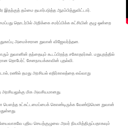
இதற்குத் தம்மை தயார்படுத்த ஆரம்பித்துவிட்டார்.
ப்பது தொடர்பில் அறிக்கை சமர்ப்பிக்க கட்சியின் குழு ஒன்றை
பாதுகாப்பு அமைச்சரான றுவான் விஜேவர்த்தன.
ும் றுவானின் தந்தையும் கூடப்பிறந்த சகோதரர்கள். மறுபுறத்தில்
ான றொபேர்ட் சேனநாயக்காவின் புதல்வி.
ால், ரணில் தமது அரசியல் எதிர்காலத்தை எவ்வாறு
து அரசியலுக்கு மிக அவசியமானது.
ங்கள பௌத்த உட்கட்டமைப்பைக் கொண்டிருக்க வேண்டுமென றுவான்
துள்ளது.
ியைவாகவே புதிய செயற்குழுவை அவர் நியமித்திருப்பதாகவும்