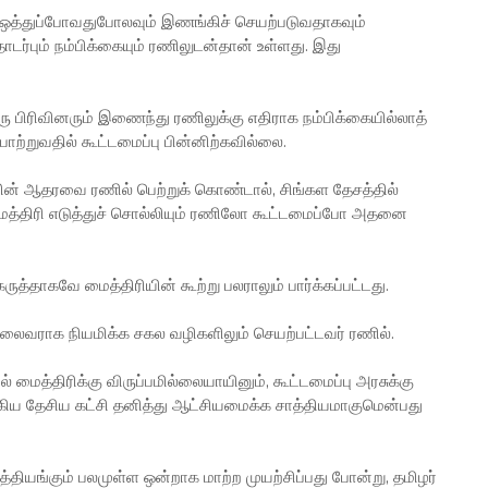
ு ஒத்துப்போவதுபோலவும் இணங்கிச் செயற்படுவதாகவும்
டர்பும் நம்பிக்கையும் ரணிலுடன்தான் உள்ளது. இது
இரு பிரிவினரும் இணைந்து ரணிலுக்கு எதிராக நம்பிக்கையில்லாத்
ற்றுவதில் கூட்டமைப்பு பின்னிற்கவில்லை.
ின் ஆதரவை ரணில் பெற்றுக் கொண்டால், சிங்கள தேசத்தில்
ைத்திரி எடுத்துச் சொல்லியும் ரணிலோ கூட்டமைப்போ அதனை
்தாகவே மைத்திரியின் கூற்று பலராலும் பார்க்கப்பட்டது.
் தலைவராக நியமிக்க சகல வழிகளிலும் செயற்பட்டவர் ரணில்.
 மைத்திரிக்கு விருப்பமில்லையாயினும், கூட்டமைப்பு அரசுக்கு
ிய தேசிய கட்சி தனித்து ஆட்சியமைக்க சாத்தியமாகுமென்பது
்தியங்கும் பலமுள்ள ஒன்றாக மாற்ற முயற்சிப்பது போன்று, தமிழர்