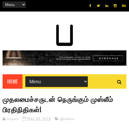
HOME
முதலமைச்சருடன் நெருங்கும் முஸ்லீம்
பிரதிநிதிகள்!
சாதனா
May 08, 2018
இலங்கை