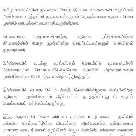
தமிழரசுக்கட்சியின் முகவராக செயற்படும் வடமாகாணசபை உறுப்பினர்
அஸ்மினை புறந்தள்ளி முதலமைச்சருடன் நெருக்கமான உறவை பேண
முஸ்லீம் தரப்புக்கள் தயாராகிவருகின்றன.
வடமாகாண முதலமைச்சரிற்கு எதிரான நம்பிக்கையில்லா
தீர்மானத்தின் போது முன்னின்று செயற்பட்டவர்களுள் அஸ்மினும்
ஒருவராவார்.
இந்நிலையில் வடக்கு முஸ்லீம்கள் தொடர்பில் முதலமைச்சர்
அக்கறையுடன் செயற்படவில்லையென அஸ்மின் பிரச்சாரங்களை
முஸ்லீம்களிடையே மேற்கொண்டு வந்திருந்தார்.
இந்நிலையில் கடந்த 04 ம் திகதி வெள்ளிக்கிழமை அஸ்மினிற்கு
எதிராக முஸ்லீம்களால் ஆர்ப்பாட்டம் நடத்தப்பட்டதுடன்; உருவப்
பொம்மையும் எரிக்கப்பட்டிருந்தது.
இந்த உருவப் பொம்மை எரிப்பை முழுக்க யாழ் மாவட்ட முஸ்லிம்
மக்களே செய்தனர்.இந்த விடயத்தை அரசியலாக்க தற்போதைய
மாகாண சபை போனஸ் உறுப்பினர் அயூப் அஸ்மீன்; மக்களை தவறான