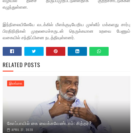
வழியில் திசை திருப்பமுற்பட்டுள்ளதாக குற்றச்சாட்டுக்கள்
எழுந்துள்ளன.
இந்நிலையிலேயே வடக்கில் மீளக்குடியேறிய முஸ்லீம் மக்களது சார்பு
பிரதிநிதிகள் முதலமைச்சருடன் நெருக்கமான உறவை பேணும்
வகையில் சந்திப்பினை நடத்தியுள்ளனர்.
RELATED POSTS
இலங்கை
கோப்பாயில் கை வைக்கவேண்டாம்: சித்தர்?
APRIL 27, 2020