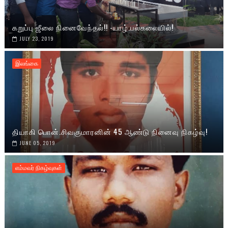
கறுப்பு ஜீலை நினைவேந்தல்!! -யாழ்.பல்கலையில்!
JULY 23, 2019
இலங்கை
தியாகி பொன்.சிவகுமாரனின் 45 ஆண்டு நினைவு நிகழ்வு!
JUNE 05, 2019
எம்மவர் நிகழ்வுகள்