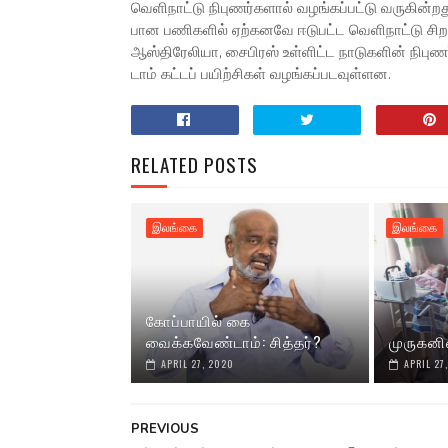
வெளி­நாட்டு நிபு­ணர்­க­ளால் வழங்­கப்­பட்டு வரு­கின்­
பான பணி­க­ளில் ஏற்­க­னவே ஈடு­பட்ட வெளி­நாட்டு சிறப்
ஆஸ்­தி­ரே­லியா, சைபி­ரஸ் உள்­ளிட்ட நாடு­க­ளின் நிபு­ண
டாம் கட்­டப் பயிற்­சி­கள் வழங்­கப்­ப­ட­வுள்­ளன.
RELATED POSTS
இலங்கை
இலங்கை
கோப்பாயில் கை
வைக்கவேண்டாம்: சித்தர்?
முருகனி
APRIL 27, 2020
APRIL 27
PREVIOUS