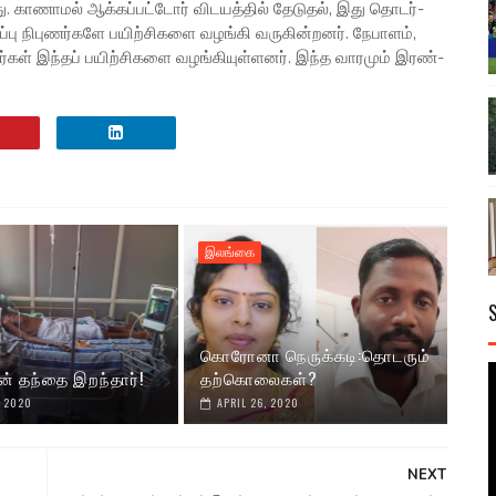
றது. காணா­மல் ஆக்­கப்­பட்­டோர் விட­யத்­தில் தேடு­தல், இது தொடர்­
பு நிபு­ணர்­களே பயிற்­சி­களை வழங்கி வரு­கின்­ற­னர். நேபா­ளம்,
ர்­கள் இந்­தப் பயிற்­சி­களை வழங்­கி­யுள்­ள­னர். இந்த வார­மும் இரண்­
இலங்கை
கொரோனா நெருக்கடி:தொடரும்
ன் தந்தை இறந்தார்!
தற்கொலைகள்?
, 2020
APRIL 26, 2020
NEXT