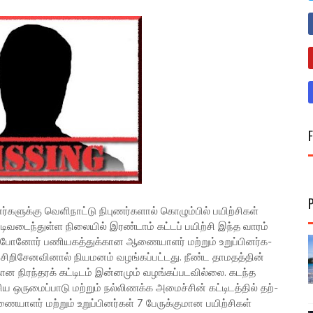
க­ளுக்கு வெளி­நாட்டு நிபு­ணர்­க­ளால் கொழும்­பில் பயிற்சிகள்
ுடி­வ­டைந்­துள்ள நிலை­யில் இரண்­டாம் கட்­டப் பயிற்சி இந்த வாரம்
்­போ­னோர் பணி­ய­கத்­துக்­கான ஆணை­யா­ளர் மற்­றும் உறுப்­பி­னர்­க­
ிறி­சே­ன­வினால் நிய­ம­னம் வழங்­கப்­பட்­டது. நீண்ட தாம­தத்­தின்
­கான நிரந்­த­ரக் கட்­டி­டம் இன்­ன­மும் வழங்­கப்­ப­ட­வில்லை. கடந்த
 ஒரு­மைப்­பாடு மற்­றும் நல்­லி­ணக்க அமைச்­சின் கட்­டி­டத்­தில் தற்­
யா­ளர் மற்­றும் உறுப்­பி­னர்­கள் 7 பேருக்­கு­மான பயிற்­சி­கள்