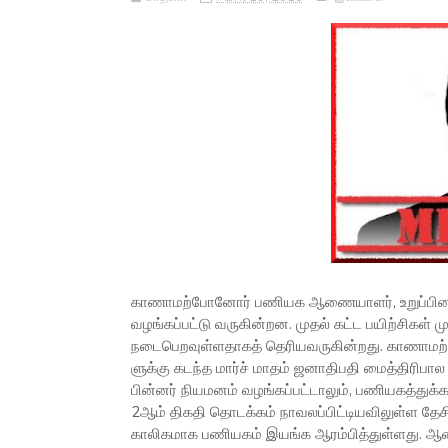
காணா­மற்­போ­னோர் பணி­யக ஆணை­யா­ளர், உறுப்­பி­னர்­
வழங்­கப்­பட்டு வரு­கின்றன. முதல் கட்ட பயிற்­சி­கள் ம
நடை­பெ­ற­வுள்­ள­தா­கத் தெரி­ய­வ­ரு­கின்­றது. காணா­மற
ளுக்கு கடந்த மார்ச் மாதம் ஜனாதிபதி மைத்­தி­ரி­பால ச
பின்­னர் நிய­ம­னம் வழங்­கப்­பட்­டா­லும், பணி­ய­கத்­துக்
2ஆம் திகதி தொடக்­கம் நாவ­லப்­பிட்­டி­ய­வி­லுள்ள தேசிய
கா­லி­க­மாக பணி­ய­கம் இயங்க ஆரம்­பித்­துள்­ளது. ஆணை­