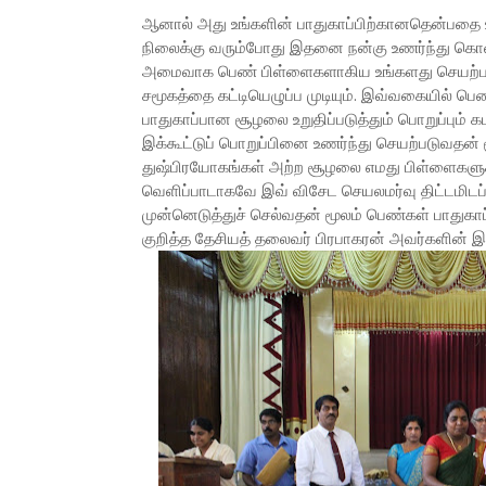
ஆனால் அது உங்களின் பாதுகாப்பிற்கானதென்பதை உ
நிலைக்கு வரும்போது இதனை நன்கு உணர்ந்து கொள்வீ
அமைவாக பெண் பிள்ளைகளாகிய உங்களது செயற்பா
சமூகத்தை கட்டியெழுப்ப முடியும். இவ்வகையில் 
பாதுகாப்பான சூழலை உறுதிப்படுத்தும் பொறுப்பும் க
இக்கூட்டுப் பொறுப்பினை உணர்ந்து செயற்படுவதன்
துஷ்பிரயோகங்கள் அற்ற சூழலை எமது பிள்ளைகளுக்கு
வெளிப்பாடாகவே இவ் விசேட செயலமர்வு திட்டமிடப்ப
முன்னெடுத்துச் செல்வதன் மூலம் பெண்கள் பாதுகாப்
குறித்த தேசியத் தலைவர் பிரபாகரன் அவர்களின் இல