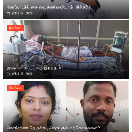
கோப்பாயில் கை வைக்கவேண்டாம்: சித்தர்?
APRIL 27, 2020
இலங்கை
முருகனின் தந்தை இறந்தார்!
APRIL 27, 2020
இலங்கை
கொரோனா நெருக்கடி:தொடரும் தற்கொலைகள்?