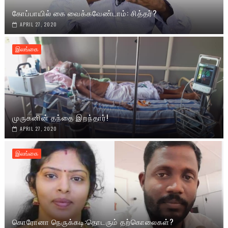
கோப்பாயில் கை வைக்கவேண்டாம்: சித்தர்?
APRIL 27, 2020
இலங்கை
முருகனின் தந்தை இறந்தார்!
APRIL 27, 2020
இலங்கை
கொரோனா நெருக்கடி:தொடரும் தற்கொலைகள்?