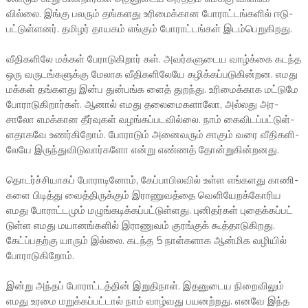
வில்லை. இங்கு பல­ரும் தங்­க­ளது உரி­மைக்­கான போராட்­டங்­க­ளில் ஈடு­
பட்­டுள்­ள­னர். தமி­ழர் தாய­கம் எங்­கும் போராட்­டங்­கள் இடம்­பெ­று­கி­றது.
வீதி­க­ளிலே மக்­கள் பேரா­டுகிறார் கள். அவர்­க­ளு­டைய வாழ்க்கை கடந்த
ஒரு வரு­டங்­க­ளுக்கு மேலாக வீதி­க­ளி­லேயே கழிக்­கப்­ப­டு­கின்­றன. எமது
மக்­கள் தங்­க­ளது இன்ப துன்­பங்­க­ ளைத் துறந்து. உரி­மைக்­காக மட்­டுமே
போரா­டு­கி­றார்­கள். ஆனால் எமது தலை­மை­க­ளாலோ, அல்­லது அர­
சாலோ எமக்­கான தீர்­வு­கள் வழங்­கப்­ப­ட­வில்லை. நாம் கைவி­டப்­பட்­டுள்­
ள­தா­கவே உணர்­கி­றோம். போராடும் அனை­வ­ரும் சாகும் வரை வீதி­க­ளி­
லேயே இருந்­து­வி­டு­வார்­களோ என்று எண்­ணத் தோன்­று­கின்­ற­னது.
தொடர்ச்­சி­யா­கப் போரா­டி­னோம், கேப்­பா­பி­ல­வில் உள்ள எங்­க­ளது காணி­
களை பிடித்து வைத்­தி­ருக்­கும் இரா­ணு­வத்தை வெளி­யே­றக்­கோ­ரிய
எமது போராட்­ட­மும் மழுங்­க­டிக்­கப்­பட்­டுள்­ளது. புனி­தர்­கள் புதைக்­கப்­பட்
டுள்ள எமது மயா­னங்­க­ளில் இரா­ணு­வம் குரங்­குக் கூத்­தா­டு­கி­றது.
கேட்ப்­ப­தற்கு யாரும் இல்லை. கடந்த 5 நாள்­க­ளாக ஆன்மிக வழி­யில்
போரா­டு­கி­றோம்.
இன்று அந்­தப் போராட்­டத்­தின் இறு­தி­நாள். இத­னு­டைய நிறை­வி­லும்
எமது உரமை மறுக்­கப்­பட்­டால் நாம் வாழ்­வது பய­னற்­றது. எனவே இந்த