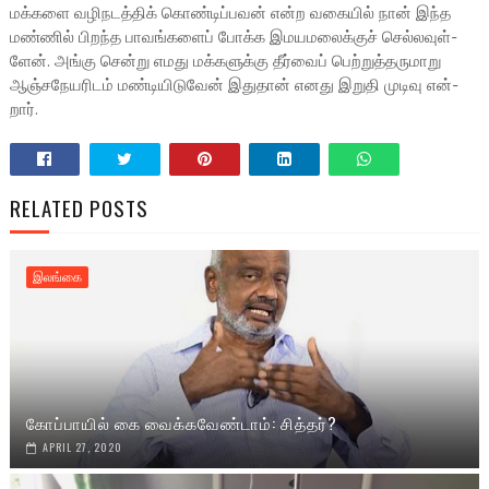
மக்­க­ளை வழி­ந­டத்­திக் கொண்­டிப்­ப­வன் என்ற வகை­யில் நான் இந்த
மண்­ணில் பிறந்த பாவங்­க­ளைப் போக்க இம­ய­ம­லைக்­குச் செல்­ல­வுள்­
ளேன். அங்கு சென்று எமது மக்­க­ளுக்கு தீர்­வைப் பெற்­றுத்­த­ரு­மாறு
ஆஞ்­ச­நே­ய­ரி­டம் மண்­டி­யி­டு­வேன் இது­தான் எனது இறுதி முடிவு என்­
றார்.
RELATED POSTS
இலங்கை
கோப்பாயில் கை வைக்கவேண்டாம்: சித்தர்?
APRIL 27, 2020