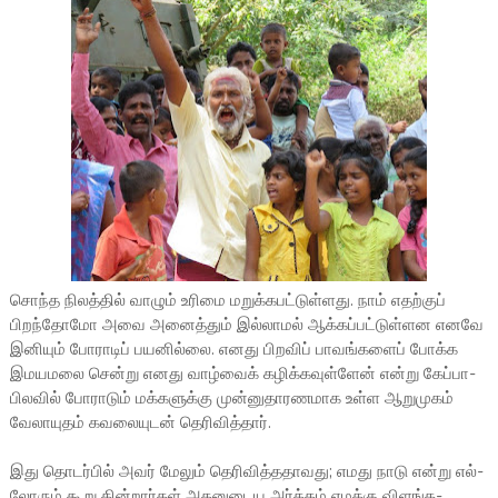
சொந்த நிலத்­தில் வாழும் உரிமை மறுக்­க­பட்­டுள்­ளது. நாம் எதற்­குப்
பிறந்­தோமோ அவை அனைத்­தும் இல்­லா­மல் ஆக்­கப்­பட்­டுள்­ளன எனவே
இனி­யும் போரா­டிப் பய­னில்லை. எனது பிற­விப் பாவங்­க­ளைப் போக்க
இம­ய­மலை சென்று எனது வாழ்­வைக் கழிக்­க­வுள்­ளேன் என்று கேப்­பா­
பி­ல­வில் போரா­டும் மக்­க­ளுக்கு முன்­னு­தா­ர­ண­மாக உள்ள ஆறு­மு­கம்
வேலா­யு­தம் கவ­லை­யு­டன் தெரி­வித்­தார்.
இது தொடர்­பில் அவர் மேலும் தெரி­வித்­த­தா­வது; எமது நாடு என்று எல்­
லோ­ரும் கூறு­ கின்­றார்­கள் அத­னு­டைய அர்த்­தம் எமக்கு விளங்­க­