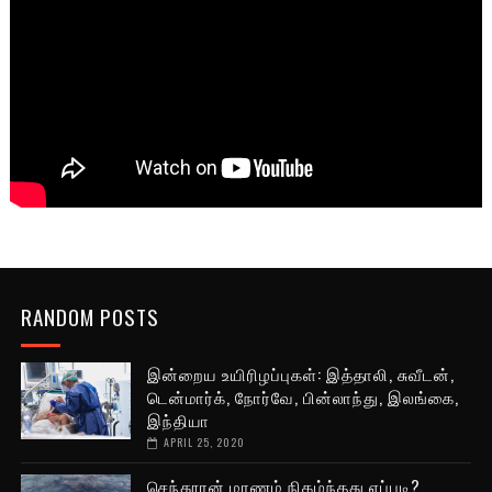
RANDOM POSTS
இன்றைய உயிரிழப்புகள்: இத்தாலி, சுவீடன்,
டென்மார்க், நோர்வே, பின்லாந்து, இலங்கை,
இந்தியா
APRIL 25, 2020
செந்தூரன் மரணம் நிகழ்ந்தது எப்படி?