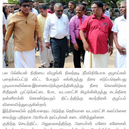
பல பில்லியன் நிதியை விழுங்கி நிலத்தடி நீர்விநியோக குழாய்கள்
புதைக்கப்பட்டு விட்ட போதும் எங்கிருந்து நீரை எடுப்பதென்பது
முடிவாகவில்லை.இரணைமடுக்குளத்திலிருந்து நீரை கொண்டுவர
சிறீதரன் முட்டுக்கட்டை போட வடமராட்சி கிழக்கிலிருந்து கடல்நீரை
நன்னீராக்கி கொண்டுவரும் திட்டத்திற்கு சுமந்திரன் குழப்பம்
விளைவித்துவருகின்றார்.
இந்நிலையில் தற்போதைய அடுத்த தெரிவான வடமராட்சி களப்பினை
வைத்து புதிதாக அரசியல் தரப்புக்கள் கடை விரித்துள்ளன.
குறித்த செயற்திட்ட அலுவலகத்திற்கு அமைச்சர் மனோ கணேசன்