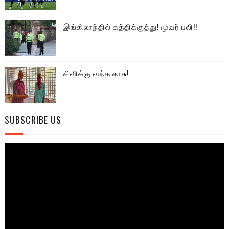
இங்கிலாந்தில் கத்திக்குத்து! மூவர் பலி!!
சிவிக்கு வந்த காசு!
SUBSCRIBE US