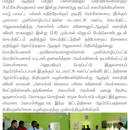
மற்றும் ஆளுநர் மற்றும் அனைத்திலும் தொற்றிக்கொள்ளும்
சீ.வீ.கே.சிவஞானம் என இன்று அனைத்து தரப்பும் களமிறங்கியுள்ளன.
யாழ் மாவட்ட மக்கள் எதிர்நோக்கும் குடிநீர் பிரச்சினையை தீர்க்கும்
முகமாக முன்மொழியப்பட்டுள்ள வடமராட்சி களப்பு செயற்திட்ட
அலுவலகத்திற்கு அமைச்சர் மனோ கணேசனும்;,ஆளுநர் கலாநிதி
சுரேன் ராகவனும் இன்று (14) முற்பகல் விஜயம் மேற்கொண்டதுடன்
செயற்திட்டம் குறித்தும் செயற்திட்டத்தின் தற்போதைய நிலைமை
குறித்தும் ஆராய்ந்ததாக ஆளுநர் அலுவலகம் அறிவித்துள்ளது.
பொறியியலாளர் குகனேஸ்வரராஜாவினால்; முன்மொழியப்பட்டு
பொறியியலாளர் ஏ.டி.எஸ்.குணவர்த்தன அவர்களினால் தயாரிக்கப்பட்டு
அமைச்சரவை அனுமதியும் பெறப்பட்டு இதுவரையும்
ஆரம்பிக்கப்படாமல் இருக்கும் 'வடமராட்சி களப்பு' நன்னீர் திட்டத்தினை
ஆரம்பிப்பதற்கு நிதியுதவி வழங்கவேண்டுமென்று ஆளுநர் கலாநிதி
சுரேன் ராகவன் ,அமைச்சர் கௌரவ மனோ கணேசன் அவர்களைய
கேட்டுக்கொண்டதற்கிணங்க அமைச்சர் அவர்கள் தனது தேசிய
ஒருமைப்பாடு, அரசகரும மொழிகள், சமூக மேம்பாடு மற்றும் இந்துசமய
விவகார அமைச்சினூடாக இந்த திட்டத்தினை ஆரம்பிப்பதற்கான
நிதியுதவியினை வழங்குவதற்கு முன்வந்திருக்கின்றார்.