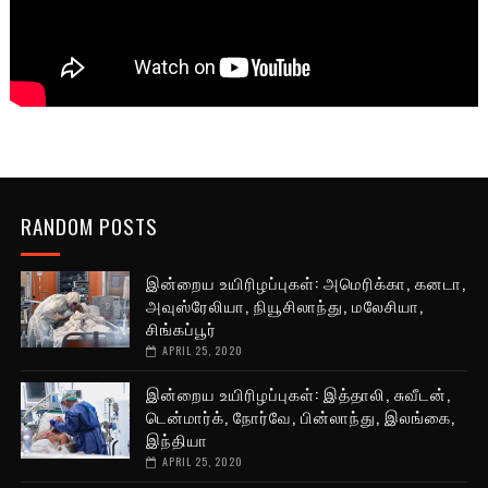
RANDOM POSTS
இன்றைய உயிரிழப்புகள்: அமெரிக்கா, கனடா,
அவுஸ்ரேலியா, நியூசிலாந்து, மலேசியா,
சிங்கப்பூர்
APRIL 25, 2020
இன்றைய உயிரிழப்புகள்: இத்தாலி, சுவீடன்,
டென்மார்க், நோர்வே, பின்லாந்து, இலங்கை,
இந்தியா
APRIL 25, 2020