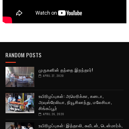
RANDOM POSTS
முருகனின் தந்தை இறந்தார்!
APRIL 27, 2020
உயிரிழப்புகள்: அமெரிக்கா, கனடா,
அவுஸ்ரேலியா, நியூசிலாந்து, மலேசியா,
சிங்கப்பூர்
APRIL 26, 2020
உயிரிழப்புகள்: இத்தாலி, சுவீடன், டென்மார்க்,