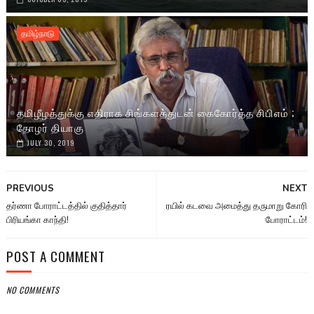
தமிழ்நாடு
தமிழீழத்துக்கு எதிராக சிங்களத்துடன் கைகோர்த்த சிபிஎம் ;
தோழர் தியாகு
JULY 30, 2019
PREVIOUS
NEXT
தர்ணா போராட்டத்தில் குதித்தார்
ரயில் கடவை அமைத்து தருமாறு கோரி
பிரியங்கா காந்தி!
போராட்டம்!
POST A COMMENT
NO COMMENTS