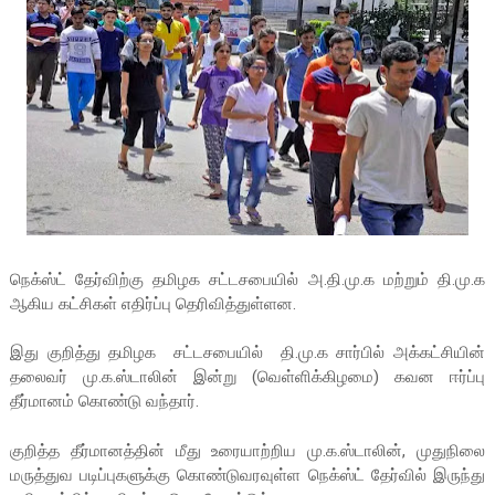
நெக்ஸ்ட் தேர்விற்கு தமிழக சட்டசபையில் அ.தி.மு.க மற்றும் தி.மு.க
ஆகிய கட்சிகள் எதிர்ப்பு தெரிவித்துள்ளன.
இது குறித்து தமிழக சட்டசபையில் தி.மு.க சார்பில் அக்கட்சியின்
தலைவர் மு.க.ஸ்டாலின் இன்று (வெள்ளிக்கிழமை) கவன ஈர்ப்பு
தீர்மானம் கொண்டு வந்தார்.
குறித்த தீர்மானத்தின் மீது உரையாற்றிய மு.க.ஸ்டாலின், முதுநிலை
மருத்துவ படிப்புகளுக்கு கொண்டுவரவுள்ள நெக்ஸ்ட் தேர்வில் இருந்து