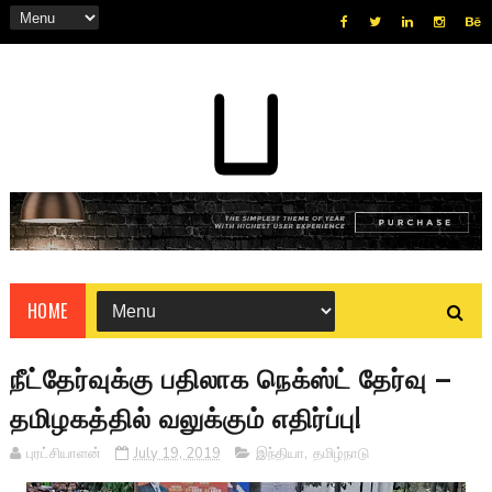
HOME
நீட்தேர்வுக்கு பதிலாக நெக்ஸ்ட் தேர்வு –
தமிழகத்தில் வலுக்கும் எதிர்ப்பு!
புரட்சியாளன்
July 19, 2019
இந்தியா
,
தமிழ்நாடு