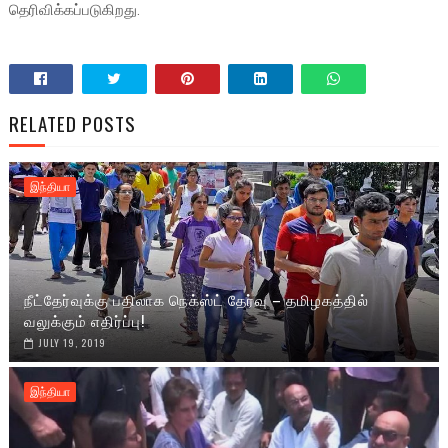
தெரிவிக்கப்படுகிறது.
RELATED POSTS
இந்தியா
நீட்தேர்வுக்கு பதிலாக நெக்ஸ்ட் தேர்வு – தமிழகத்தில்
வலுக்கும் எதிர்ப்பு!
JULY 19, 2019
இந்தியா