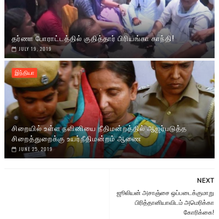
தர்ணா போராட்டத்தில் குதித்தார் பிரியங்கா காந்தி!
JULY 19, 2019
இந்தியா
சிறையில் உள்ள நளினியை நீதிமன்றத்தில் ஆஜர்படுத்த
சிறைத்துறைக்கு உயர்நீதிமன்றம் ஆணை
JUNE 25, 2019
NEXT
ஜூலியன் அசாஞ்சை ஒப்படைக்குமாறு
பிரித்தானியாவிடம் அமெரிக்கா
கோரிக்கை!