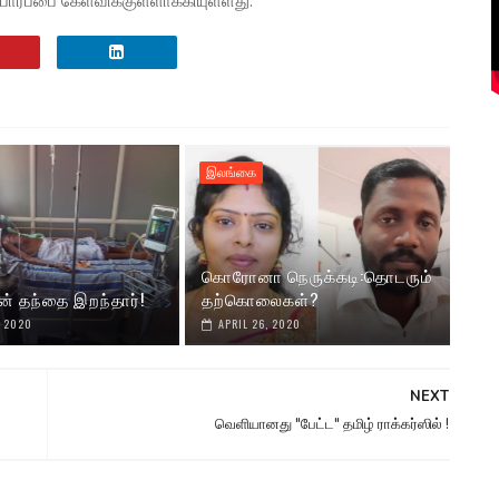
பார்ப்பை கேள்விக்குள்ளாக்கியுள்ளது.
இலங்கை
கொரோனா நெருக்கடி:தொடரும்
ன் தந்தை இறந்தார்!
தற்கொலைகள்?
, 2020
APRIL 26, 2020
NEXT
வெளியானது "பேட்ட" தமிழ் ராக்கர்ஸில் !