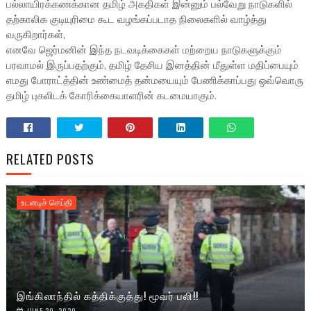
பல்லாயிரக்கணக்கான தமிழ் அகதிகள் இன்னும் பல்வேறு நாடுகளில்
தற்காலிக குடியுரிமை கூட வழங்கப்படாத நிலைகளில் வாழ்த்து
வருகிறார்கள்,
எனவே ஜெர்மனின் இந்த நடவடிக்கைகள் மற்றைய நாடுகளுக்கும்
பரவாமல் இருப்பதற்கும், தமிழ் தேசிய இனத்தின் மீதுள்ள மதிப்பையும்
எமது போராட்த்தின் உண்மைத் தன்மயையும் பேணிக்காப்பது ஒவ்வொரு
தமிழ் புகலிடக் கோரிக்கையாளரின் கடமையாகும்.
RELATED POSTS
உடனடிச் செய்தி
இங்கிலாந்தில் கத்திக்குத்து! மூவர் பலி!!
JUNE 20, 2020