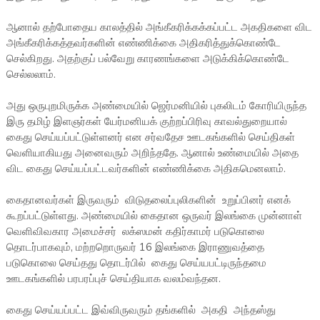
ஆனால் தற்போதைய காலத்தில் அங்கீகரிக்கக்கப்பட்ட அகதிகளை விட
அங்கீகரிக்கத்தவர்களின் எண்ணிக்கை அதிகரித்துக்கொண்டே
செல்கிறது. அதற்குப் பல்வேறு காரணங்களை அடுக்கிக்கொண்டே
செல்லலாம்.
அது ஒருபுறமிருக்க அண்மையில் ஜெர்மனியில் புகலிடம் கோரியிருந்த
இரு தமிழ் இளஞர்கள் யேர்மனியக் குற்றப்பிரிவு காவல்துறையால்
கைது செய்யப்பட்டுள்ளனர் என சர்வதேச ஊடகங்களில் செய்திகள்
வெளியாகியது அனைவரும் அறிந்ததே. ஆனால் உண்மையில் அதை
விட கைது செய்யப்பட்டவர்களின் எண்ணிக்கை அதிகமெனலாம்.
கைதானவர்கள் இருவரும் விடுதலைப்புலிகளின் உறுப்பினர் எனக்
கூறப்பட்டுள்ளது. அண்மையில் கைதான ஒருவர் இலங்கை முன்னாள்
வெளிவிவகார அமைச்சர் லக்ஸமன் கதிர்காமர் படுகொலை
தொடர்பாகவும், மற்றறொருவர் 16 இலங்கை இராணுவத்தை
படுகொலை செய்தது தொடர்பில் கைது செய்யபட்டிருந்தமை
ஊடகங்களில் பரபரப்புச் செய்தியாக வலம்வந்தன.
கைது செய்யப்பட்ட இவ்விருவரும் தங்களில் அகதி அந்தஸ்து