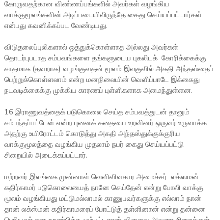
கோருவதற்கான விண்ணப்பங்களில் அவர்கள் வழங்கிய
வாக்குமூலங்களின் அடிப்படையிலிருந்தே கைது செய்யப்பட்டார்கள்
என்பது கவனிக்கப்பட வேண்டியது.
விடுதலைப்புலிகளால் ஒத்துக்கொள்ளாத அல்லது அவர்கள்
தொடர்புபடாத சம்பவங்களை தங்களுடைய புகலிடக் கோரிக்கைக்கு
சாதமாக (தவறாக) வழங்குவதன் மூலம் இலகுவில் அகதி அந்தஸ்தைப்
பெற்றுக்கொள்ளலாம் என்ற மனநிலையின் வெளிப்பாடே இக்கைது
நடவடிக்கைக்கு முக்கிய காரணப் புள்ளிகளாக அமைந்துள்ளன.
16 இராணுவத்தைக் படுகொலை செய்த சம்பவத்துடன் தானும்
சம்பந்தப்பட்டேன் என்ற புனைக் கதையை உறவினர் ஒருவர் உருவாக்க
அதற்கு உயிரோட்டம் கொடுத்து அகதி அந்தஸ்துக்குக்குரிய
வாக்குமூலத்தை வழங்கிய முதலாம் நபர் கைது செய்யப்பட்டு
சிறையில் அடைக்கப்பட்டார்.
மற்றவர் இலங்கை முன்னாள் வெளிவிவகார அமைச்சர் லக்ஸமன்
கதிர்காமர் படுகொலையைத் நானே செய்தேன் என்று போலி வாக்கு
மூலம் வழங்கியது மட்டுமல்லாமல் காணுபவர்களுக்கு எல்லாம் நான்
தான் லக்ஸ்மன் கதிர்காமரைப் போட்டுத் தள்ளினான் என்று தன்னை