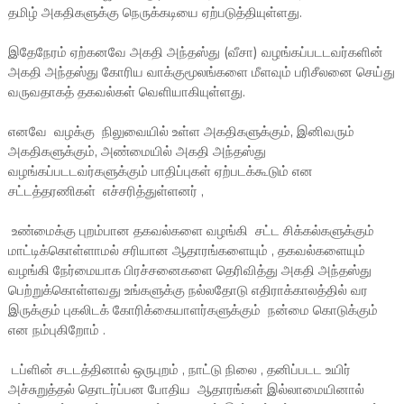
தமிழ் அகதிகளுக்கு நெருக்கடியை ஏற்படுத்தியுள்ளது.
இதேநேரம் ஏற்கனவே அகதி அந்தஸ்து (வீசா) வழங்கப்படடவர்களின்
அகதி அந்தஸ்து கோரிய வாக்குமூலங்களை மீளவும் பரிசீலனை செய்து
வருவதாகத் தகவல்கள் வெளியாகியுள்ளது.
எனவே வழக்கு நிலுவையில் உள்ள அகதிகளுக்கும், இனிவரும்
அகதிகளுக்கும், அண்மையில் அகதி அந்தஸ்து
வழங்கப்படடவர்களுக்கும் பாதிப்புகள் ஏற்படக்கூடும் என
சட்டத்தரணிகள் எச்சரித்துள்ளனர் ,
உண்மைக்கு புறம்பான தகவல்களை வழங்கி சட்ட சிக்கல்களுக்கும்
மாட்டிக்கொள்ளாமல் சரியான ஆதாரங்களையும் , தகவல்களையும்
வழங்கி நேர்மையாக பிரச்சனைகளை தெரிவித்து அகதி அந்தஸ்து
பெற்றுக்கொள்ளவது உங்களுக்கு நல்லதோடு எதிராக்காலத்தில் வர
இருக்கும் புகலிடக் கோரிக்கையாளர்களுக்கும் நன்மை கொடுக்கும்
என நம்புகிறோம் .
டப்ளின் சடடத்தினால் ஒருபுறம் , நாட்டு நிலை , தனிப்படட உயிர்
அச்சுறுத்தல் தொடர்ப்பன போதிய ஆதாரங்கள் இல்லாமையினால்