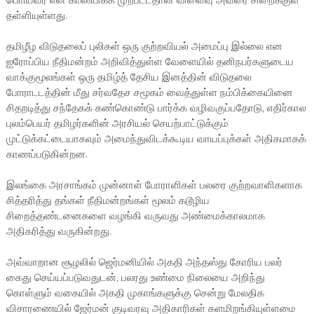
பொியவர் என காண்பிக்க முற்பட்டதான் விளைவு அவரை சிறைக்குள்
தள்ளியுள்ளது.
தமிழீழ விடுதலைப் புலிகள் ஒரு குற்றவியல் அமைப்பு இல்லை என
ஐரோப்பிய நீதிமன்றம் அறிவித்துள்ள வேளையில் தனிநபர்களுடைய
வாக்குமூலங்கள் ஒரு தமிழ்த் தேசிய இனத்தின் விடுதலை
போராடடத்தின் மீது சர்வதேச சமூகம் வைத்துள்ள நம்பிக்கையினை
சிதறடித்து சந்தேகக் கண்கொண்டு பார்க்க வழிவகுப்பதோடு, எதிர்கால
புலம்பெயர் தமிழர்களின் அரசியல் செயற்பாட்டுக்கும்
முட்டுக்கட்டையாகவும் அமைந்துவிடக்கூடிய வாயப்புக்கள் அதிகமாகக்
காணப்படுகின்றன.
இலங்கை அரசாங்கம் முன்னாள் போராளிகள் பலரை குற்றவாளிகளாக
சித்தரித்து தங்கள் நீதிமன்றங்கள் மூலம் கடூழிய
சிறைத்தண்டனைகளை வழங்கி வருவது அண்மைக்காலமாக
அதிகரித்து வருகின்றது.
அவ்வாறான சூழலில் ஜெர்மனியில் அகதி அந்தஸ்து கோரிய பலர்
கைது செய்யப்படுவதுடன், பலரது உண்மை நிலையை அறிந்து
கொள்ளும் வகையில் அகதி முகாங்களுக்கு சென்று மேலதிக
விசாரணையில் ஜேர்மன் குடிவரவு அதிகாரிகள் களமிறங்கியுள்ளமை