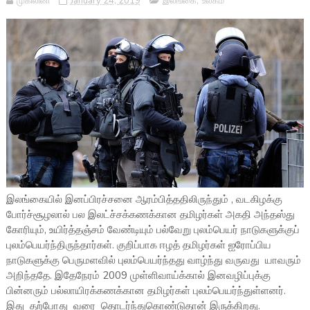
முகிலினி
January 24, 2019
இலங்கை
,
உலகம்
இலங்கையில் இனப்பிரச்சனை ஆரம்பித்ததிலிருந்தும் , வடகிழக்கு
போர்ச்சூழலால் பல இலட்ச்சக்கணக்கான தமிழர்கள் அகதி அந்தஸ்து
கோரியும், உயிர்த்தஞ்சம் வேண்டியும் பல்வேறு புலம்பெயர் நாடுகளுக்குப்
புலம்பெயர்ந்திருந்தார்கள். குறிப்பாக ஈழத் தமிழர்கள் ஐரோப்பிய
நாடுகளுக்கு பெருமளவில் புலம்பெயர்ந்தது வாழ்ந்து வருவது யாவரும்
அறிந்ததே. இதேநேரம் 2009 முள்ளிவாய்க்கால் இனவழிப்புக்கு
பின்னரும் பல்லாயிரக்கணக்கான தமிழர்கள் புலம்பெயர்ந்துள்ளனர்.
இது தற்போது வரை தொடர்ந்துகொண்டுதான் இருக்கிறது.