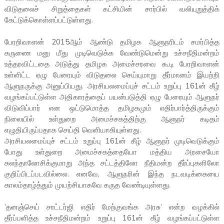
விடுதலைச் சிறுத்தைகள் கட்சியின் சார்பில் வலியுறுத்திக்
கேட்டுக்கொள்ளப்பட்டுள்ளது.
பேரறிவாளன் 2015ஆம் ஆண்டு தமிழக ஆளுநரிடம் சமர்பித்த
கருணை மனு மீது முடிவெடுக்க வேண்டுமென்று உச்சநீதிமன்றம்
உத்தரவிட்டதை அடுத்து தமிழக அமைச்சரவை கூடி பேரறிவாளன்
உள்ளிட்ட ஏழு பேரையும் விடுதலை செய்யுமாறு தீர்மானம் இயற்றி
ஆளுநருக்கு அனுப்பியது. அரசியலமைப்புச் சட்டம் உறுப்பு 161ன் கீழ்
வழங்கப்பட்டுள்ள அதிகாரத்தைப் பயன்படுத்தி ஏழு பேரையும் ஆளுநர்
விடுவிப்பார் என ஒட்டுமொத்த தமிழகமும் எதிர்பார்த்திருக்கும்
நிலையில் உள்துறை அமைச்சகத்திற்கு ஆளுநர் கடிதம்
எழுதியிருப்பதாக செய்தி வெளியாகியுள்ளது.
அரசியலமைப்புச் சட்டம் உறுப்பு 161ன் கீழ் ஆளுநர் முடிவெடுக்கும்
போது உள்துறை அமைச்சகத்தையோ மத்திய அரசையோ
கலந்தாலோசிக்குமாறு அந்த சட்டத்திலோ நீதிமன்ற தீர்ப்புகளிலோ
குறிப்பிடப்படவில்லை. எனவே, ஆளுநரின் இந்த நடவடிக்கையை
காலம்தாழ்த்தும் முயற்சியாகவே கருத வேண்டியுள்ளது.
‘தனஞ்செய் சாட்டர்ஜி எதிர் மேற்குவங்க அரசு’ என்ற வழக்கில்
தீர்ப்பளித்த உச்சநீதிமன்றம் உறுப்பு 161ன் கீழ் வழங்கப்பட்டுள்ள