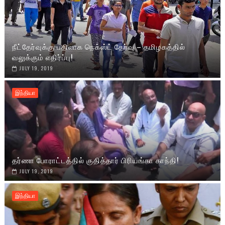
நீட்தேர்வுக்கு பதிலாக நெக்ஸ்ட் தேர்வு – தமிழகத்தில்
வலுக்கும் எதிர்ப்பு!
JULY 19, 2019
இந்தியா
தர்ணா போராட்டத்தில் குதித்தார் பிரியங்கா காந்தி!
JULY 19, 2019
இந்தியா