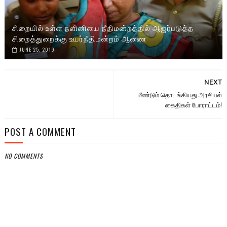
சிறையில் உள்ள நளினியை நீதிமன்றத்தில் ஆஜர்படுத்த
சிறைத்துறைக்கு உயர்நீதிமன்றம் ஆணை
JUNE 25, 2019
NEXT
மீண்டும் தொடங்கியது அரசியல்
கைதிகள் போராட்டம்!
POST A COMMENT
NO COMMENTS