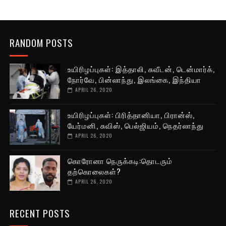
RANDOM POSTS
உயிரிழப்புகள்: இத்தாலி, சுவீடன், டென்மார்க்,
நோர்வே, பின்லாந்து, இலங்கை, இந்தியா
APRIL 26, 2020
உயிரிழப்புகள்: பிரித்தானியா, பிரான்ஸ்,
யேர்மனி, சுவிஸ், பெல்ஜியம், நெதர்லாந்து
APRIL 26, 2020
கொரோனா நெருக்கடி:தொடரும்
தற்கொலைகள்?
APRIL 26, 2020
RECENT POSTS