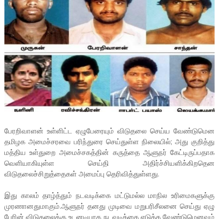
பேரறிவாளன் உள்ளிட்ட ஏழுபேரையும் விடுதலை செய்ய வேண்டுமென
தமிழக அமைச்சரவை பரிந்துரை செய்துள்ள நிலையில்; அது குறித்து
மத்திய உள்துறை அமைச்சகத்தின் கருத்தை ஆளுநர் கேட்டிருப்பதாக
வெளியாகியுள்ள செய்தி அதிர்ச்சியளிக்கிறதென
விடுதலைச்சிறுத்தைகள் அமைப்பு தெரிவித்துள்ளது.
இது காலம் தாழ்த்தும் நடவடிக்கை மட்டுமல்ல மாநில உரிமைகளுக்கு
முரணானதுமாகும்.ஆளுநர் தனது முடிவை மறுபரிசீலனை செய்து ஏழு
பேரின் விடுதலைக்கு உடனடியாக நடவடிக்கை எடுக்க வேண்டுமெனவும்