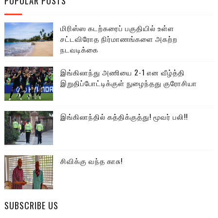
POPULAR POSTS
மிரிஸ்ஸ கடற்கரைப் பகுதியில் உள்ள
சட்டவிரோத நிர்மாணங்களை அகற்ற
நடவடிக்கை
இங்கிலாந்து அணியை 2-1 என வீழ்த்தி
இறுதிப்போட்டிக்குள் நுழைந்தது குரோசியா
இங்கிலாந்தில் கத்திக்குத்து! மூவர் பலி!!
சிவிக்கு வந்த காசு!
SUBSCRIBE US