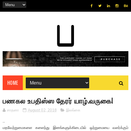
HOME
பணகல உபதிஸ்ஸ தேரர் யாழ்.வருகை!
சாதனா
August 02, 2018
இலங்கை
..
மதவேற்றுமைகளை களைந்து இனங்களுக்கிடையில் ஒற்றுமையை வளர்க்கும்