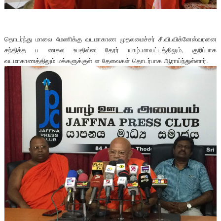
தொடர்ந்து மாலை 4மணிக்கு வடமாகாண முதலமைச்சர் சீ.வி.விக்னேஸ்வரனை
சந்தித்த ப ணகல உபதிஸ்ஸ தேரர் யாழ்.மாவட்டத்திலும், குறிப்பாக
வடமாகாணத்திலும் மக்களுக்குள் ள தேவைகள் தொடர்பாக ஆராய்ந்துள்ளார்.