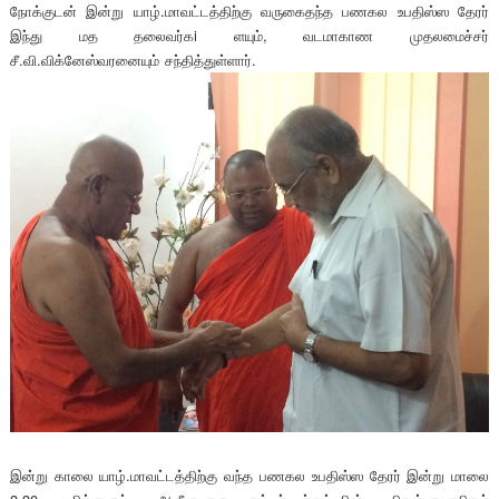
நோக்குடன் இன்று யாழ்.மாவட்டத்திற்கு வருகைதந்த பணகல உபதிஸ்ஸ தேரர்
இந்து மத தலைவர்கi ளயும், வடமாகாண முதலமைச்சர்
சீ.வி.விக்னேஸ்வரனையும் சந்தித்துள்ளார்.
இன்று காலை யாழ்.மாவட்டத்திற்கு வந்த பணகல உபதிஸ்ஸ தேரர் இன்று மாலை