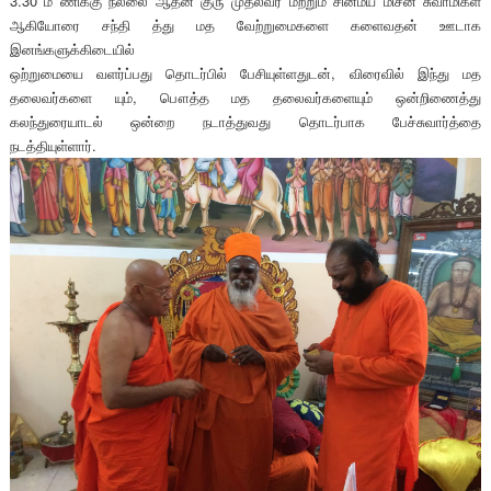
3.30 ம ணிக்கு நல்லை ஆதீன குரு முதல்வர் மற்றும் சின்மய மிசன் சுவாமிகள்
ஆகியோரை சந்தி த்து மத வேற்றுமைகளை களைவதன் ஊடாக
இனங்களுக்கிடையில்
ஒற்றுமையை வளர்ப்பது தொடர்பில் பேசியுள்ளதுடன், விரைவில் இந்து மத
தலைவர்களை யும், பௌத்த மத தலைவர்களையும் ஒன்றிணைத்து
கலந்துரையாடல் ஒன்றை நடாத்துவது தொடர்பாக பேச்சுவார்த்தை
நடத்தியுள்ளார்.