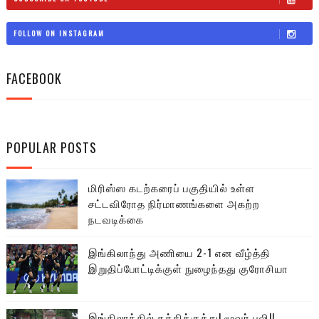
FOLLOW ON INSTAGRAM
FACEBOOK
POPULAR POSTS
மிரிஸ்ஸ கடற்கரைப் பகுதியில் உள்ள
சட்டவிரோத நிர்மாணங்களை அகற்ற
நடவடிக்கை
இங்கிலாந்து அணியை 2-1 என வீழ்த்தி
இறுதிப்போட்டிக்குள் நுழைந்தது குரோசியா
இங்கிலாந்தில் கத்திக்குத்து! மூவர் பலி!!