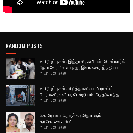
RANDOM POSTS
உயிரிழப்புகள்: இத்தாலி, சுவீடன், டென்மார்க்,
நோர்வே, பின்லாந்து, இலங்கை, இந்தியா
APRIL 26, 2020
உயிரிழப்புகள்: பிரித்தானியா, பிரான்ஸ்,
யேர்மனி, சுவிஸ், பெல்ஜியம், நெதர்லாந்து
APRIL 26, 2020
கொரோனா நெருக்கடி:தொடரும்
தற்கொலைகள்?
APRIL 26, 2020