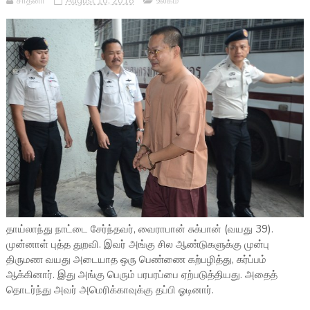
சாதனா
August 10, 2018
உலகம்
தாய்லாந்து நாட்டை சேர்ந்தவர், வைராபான் சுக்பான் (வயது 39).
முன்னாள் புத்த துறவி. இவர் அங்கு சில ஆண்டுகளுக்கு முன்பு
திருமண வயது அடையாத ஒரு பெண்ணை கற்பழித்து, கர்ப்பம்
ஆக்கினார். இது அங்கு பெரும் பரபரப்பை ஏற்படுத்தியது. அதைத்
தொடர்ந்து அவர் அமெரிக்காவுக்கு தப்பி ஓடினார்.