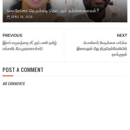
கொரோனா நெருக்கடி:தொடரும் தற்கொலைகள்?
APRIL 26, 2020
PREVIOUS
NEXT
இளம் சமூகத்தை மீட்கும் பணி தமிழ்
பொலிசார் வேடிக்கை பார்க்க
மக்களிடமே:முதலமைச்சர்!
இளைஞன் மீது திருநெல்வேலியில்
தாக்குதல்
POST A COMMENT
NO COMMENTS