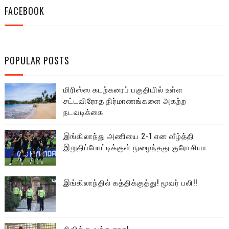
FACEBOOK
POPULAR POSTS
மிரிஸ்ஸ கடற்கரைப் பகுதியில் உள்ள
சட்டவிரோத நிர்மாணங்களை அகற்ற
நடவடிக்கை
இங்கிலாந்து அணியை 2-1 என வீழ்த்தி
இறுதிப்போட்டிக்குள் நுழைந்தது குரோசியா
இங்கிலாந்தில் கத்திக்குத்து! மூவர் பலி!!
சிவிக்கு வந்த காசு!