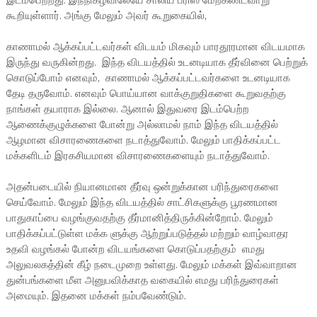
இடம்பெற்றது. இந்நிகழ்விலேயே சாலிய பீரிஸ் மேற்கண்டவாறு
கூறியுள்ளார். அங்கு மேலும் அவர் கூறுகையில்,
காணாமல் ஆக்கப்பட்டவர்கள் விடயம் மிகவும் பாரதூரமான விடயமாக
இருந்து வருகின்றது. இந்த விடயத்தில் உடனடியாக தீர்வினை பெற்றுக்
கொடுப்போம் எனவும், காணாமல் ஆக்கப்பட்டவர்களை உடனடியாக
தேடி தருவோம். எனவும் பொய்யான வாக்குறுதிகளை கூறுவதற்கு
நாங்கள் தயாராக இல்லை. ஆனால் இதுவரை இடம்பெற்ற
ஆணைக்குழுக்களை போன்று அல்லாமல் நாம் இந்த விடயத்தில்
ஆழமான விசாரணைகளை நடாத்துவோம். மேலும் பாதிக்கப்பட்ட
மக்களிடம் இரகசியமான விசாரணைகளையும் நடாத்துவோம்.
அதன்படையில் நியானமான தீர்வு ஒன்றுக்கான பரிந்துரைகளை
செய்வோம். மேலும் இந்த விடயத்தில் சாட்சிகளுக்கு பூரணமான
பாதுகாப்பை வழங்குவதற்கு தீர்மானித்திருக்கின்றோம். மேலும்
பாதிக்கப்பட்டுள்ள மக்க ளுக்கு ஆற்றுப்படுத்தல் மற்றும் வாழ்வாதர
உதவி வழங்கல் போன்ற விடயங்களை கொடுப்பதற்கும் எமது
அலுவலகத்தின் கீழ் நடைமுறை உள்ளது. மேலும் மக்கள் இவ்வாறான
துன்பங்களை மீள அனுபவிக்காத வகையில் எமது பரிந்துரைகள்
அமையும். இதனை மக்கள் நம்பவேண்டும்.