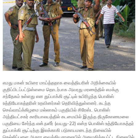
எமது மகன் உயிரை மாய்த்ததாக வைத்தியரின் அறிக்கையில்
குறிப்பிடப்பட்டுள்ளமை தொடர்பாக அவரது மரணத்தில் எமக்கு
சந்தேகம் உள்ளது என துப்பாக்கி சூட்டில் உயிரிழந்த பொலிஸ்
உத்தியோகத்தரின் உறவினர்கள் தெரிவித்துள்ளனர். கடந்த
செவ்வாய்க்கிழமை மல்லாகம் பகுதியில் சிரேஸ்ட பொலிஸ்
அத்தியட்சகர் காரியாலயத்தில் கடமையில் இருந்த திருகோணமலை
பகுதியை சேர்ந்த என்.நஸீர் (வயது-22) என்ற பொலிஸ் உத்தியோகத்தர்
துப்பாக்கி சூட்டிற்கு இலக்காகி படுகாயமடைந்த நிலையில்
தெல்லிப்பளை ஆதார வைத்தியசாலையில் அனுமதிக்கபப்ட்ட நிலையில்