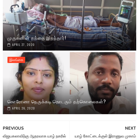
முருகனின் தந்தை இறந்தார்!
APRIL 27, 2020
இலங்கை
கொரோனா நெருக்கடி:தொடரும் தற்கொலைகள்?
APRIL 26, 2020
PREVIOUS
NEXT
விஜயகலாவிற்கு ஆதரவாக யாழ் நகரில்
யாழ் கோட்டைக்குள் இராணுவ முகாம்