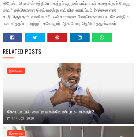
சிரேஸ்ட பொலிஸ் உத்தியோகத்தர் ஒருவர் எம்முடன் கதைக்கும் போது
அவர் தற்கொலை செய்வதற்கு எவ்வித வாய்ப்பும் இல்லை என
கூறியிருந்தார். எனவே உரிய விசாரணை மேற்கொள்ளப்பட வேண்டும்
என சித்தப்பா மற்றும் சகோதரர் ஆகியோர் தெரிவித்துள்ளனர்.
RELATED POSTS
இலங்கை
கோப்பாயில் கை வைக்கவேண்டாம்: சித்தர்?
APRIL 27, 2020
இலங்கை