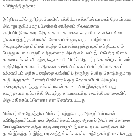
உயிரிழந்திருந்தார்.
இந்நிலையில் குறித்த பொலிஸ் உத்தியோகத்தரின் மரணம் தொடர்பாக
அவரது குடும்ப உறுப்பினர்கள் சந்தேகம் நிலவுவதாக
குறிப்பிட்டுள்ளனர். அதாவது எமது மகன் தெல்லிப்பளை பொலிஸ்
நிலையத்திற்கு பொலிஸ் சேவையில் ஒரு வருட பயிற்சியை
நிறைவுசெய்த பின்னர் கடந்த 6 மாதங்களுக்கு முன்னர் நியமனம்
பெற்று கடமையாற்றி வந்துள்ளார். அவர் சம்பவம் இடம்பெற்ற தினம்
காலை எங்கள் வீட்டிற்கு தொலைபேசியில் தொடர்பு கொண்டு சம்பளம்
எடுத்திருப்பதாகவும் அதனை வங்கியில் வைப்பிலிட்டுள்ளதாகவும்
உம்மாவிடம் அந்த பணத்தை வங்கியில் இருந்து பெற்று கொடுக்குமாறு
கூறியிருந்தார். பின்னர் பின்னேரம் ஒரு தொலைபேசி அழைப்பு
எங்களுக்கு வந்தது உங்கள் மகன் கடமையில் இருக்கும் போது
தவறுதலாக துப்பாக்கி வெடித்து காயமடைந்து வைத்தியசாலையில்
அனுமதிக்கப்பட்டுள்ளார் என சொல்லப்பட்டது.
பின்னர் சில நேரத்தின் பின்னர் மற்றுமொரு அழைப்பில் மகன்
உயிரிழந்துவிட்டார் என தெரிவிக்கபப்ட்டது. ஆனால் இவர் தற்கொலை
செய்துகொள்வதற்கு எந்த காரணமும் இல்லை. நல்ல மனநிலையில்
தான் இருந்தார். இந்த மரணத்தில் எங்களுக்கு சந்தேகம் நிலவுகின்றது