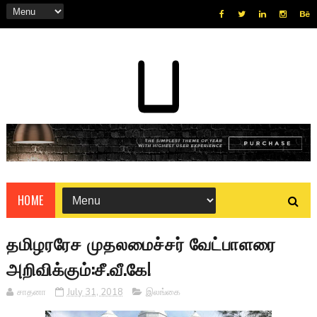
HOME
தமிழரரேச முதலமைச்சர் வேட்பாளரை
அறிவிக்கும்:சீ.வீ.கே!
சாதனா
July 31, 2018
இலங்கை