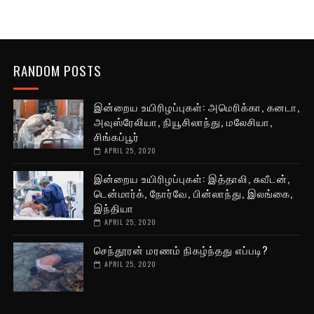
RANDOM POSTS
இன்றைய உயிரிழப்புகள்: அமெரிக்கா, கனடா,
அவுஸ்ரேலியா, நியூசிலாந்து, மலேசியா,
சிங்கப்பூர்
APRIL 25, 2020
இன்றைய உயிரிழப்புகள்: இத்தாலி, சுவீடன்,
டென்மார்க், நோர்வே, பின்லாந்து, இலங்கை,
இந்தியா
APRIL 25, 2020
செந்தூரன் மரணம் நிகழ்ந்தது எப்படி?
APRIL 25, 2020