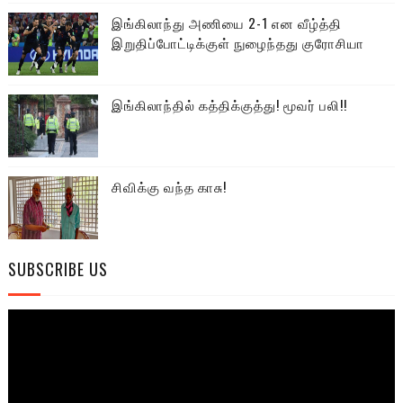
இங்கிலாந்து அணியை 2-1 என வீழ்த்தி
இறுதிப்போட்டிக்குள் நுழைந்தது குரோசியா
இங்கிலாந்தில் கத்திக்குத்து! மூவர் பலி!!
சிவிக்கு வந்த காசு!
SUBSCRIBE US