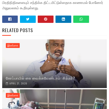
பிரதிநிதிகளையும் சந்திக்க திட்டமிட்டுள்ளதாக காணாமல் போனோர்
அலுவலகம் கூறியுள்ளது.
RELATED POSTS
இலங்கை
கோப்பாயில் கை வைக்கவேண்டாம்: சித்தர்?
APRIL 27, 2020
இலங்கை