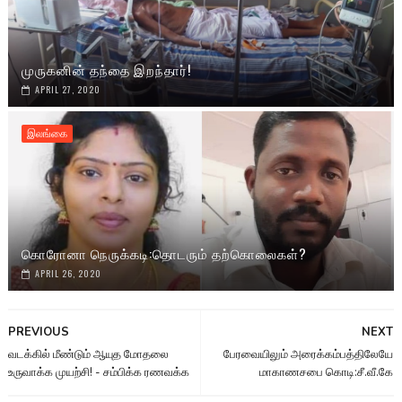
முருகனின் தந்தை இறந்தார்!
APRIL 27, 2020
இலங்கை
கொரோனா நெருக்கடி:தொடரும் தற்கொலைகள்?
APRIL 26, 2020
PREVIOUS
NEXT
வடக்கில் மீண்டும் ஆயுத மோதலை
பேரவையிலும் அரைக்கம்பத்திலேயே
உருவாக்க முயற்சி! - சம்பிக்க ரணவக்க
மாகாணசபை கொடி:சீ.வீ.கே