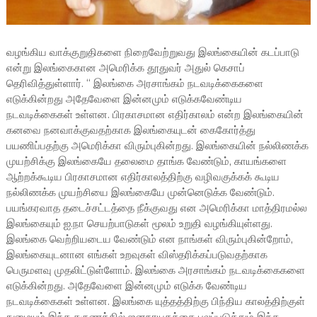
வழங்கிய வாக்குறுதிகளை நிறைவேற்றுவது இலங்கையின் கடப்பாடு
என்று இலங்கைகான அமெரிக்க தூதுவர் அதுல் கெசாப்
தெரிவித்துள்ளார். “ இலங்கை அரசாங்கம் நடவடிக்கைகளை
எடுக்கின்றது அதேவேளை இன்னமும் எடுக்கவேண்டிய
நடவடிக்கைகள் உள்ளன. பிரகாசமான எதிர்காலம் என்ற இலங்கையின்
கனவை நனவாக்குவதற்காக இலங்கையுடன் கைகோர்த்து
பயணிப்பதற்கு அமெரிக்கா விரும்புகின்றது. இலங்கையின் நல்லிணக்க
முயற்சிக்கு இலங்கையே தலைமை தாங்க வேண்டும், காயங்களை
ஆற்றக்கூடிய பிரகாசமான எதிர்காலத்திற்கு வழிவகுக்கக் கூடிய
நல்லிணக்க முயற்சியை இலங்கையே முன்னெடுக்க வேண்டும்.
பயங்கரவாத தடைச்சட்டத்தை நீக்குவது என அமெரிக்கா மாத்திரமல்ல
இலங்கையும் ஐ.நா செயற்பாடுகள் மூலம் உறுதி வழங்கியுள்ளது.
இலங்கை வெற்றியடைய வேண்டும் என நாங்கள் விரும்புகின்றோம்,
இலங்கையுடனான எங்கள் உறவுகள் விஸ்தரிக்கப்படுவதற்காக
பெருமளவு முதலிட்டுள்ளோம். இலங்கை அரசாங்கம் நடவடிக்கைகளை
எடுக்கின்றது. அதேவேளை இன்னமும் எடுக்க வேண்டிய
நடவடிக்கைகள் உள்ளன. இலங்கை யுத்தத்திற்கு பிந்திய காலத்திற்குள்