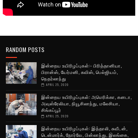
RANDOM POSTS
இன்றைய உயிரிழப்புகள்:- பிரித்தானியா,
பிரான்ஸ், யேர்மனி, சுவிஸ், பெல்ஜியம்,
நெதர்லாந்து
APRIL 25, 2020
இன்றைய உயிரிழப்புகள்: அமெரிக்கா, கனடா,
அவுஸ்ரேலியா, நியூசிலாந்து, மலேசியா,
சிங்கப்பூர்
APRIL 25, 2020
இன்றைய உயிரிழப்புகள்: இத்தாலி, சுவீடன்,
டென்மார்க், நோர்வே, பின்லாந்து, இலங்கை,