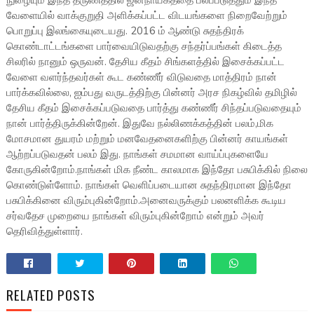
நுழையும் இந்த தருணத்தில் ஜனநாயகத்தை பலப்படுத்தும் இந்த
வேளையில் வாக்குறுதி அளிக்கப்பட்ட விடயங்களை நிறைவேற்றும்
பொறுப்பு இலங்கையுடையது. 2016 ம் ஆண்டு சுதந்திரக்
கொண்டாட்டங்களை பார்வையிடுவதற்கு சந்தர்ப்பங்கள் கிடைத்த
சிலரில் நானும் ஒருவன். தேசிய கீதம் சிங்களத்தில் இசைக்கப்பட்ட
வேளை வளர்ந்தவர்கள் கூட கண்ணீர் விடுவதை மாத்திரம் நான்
பார்க்கவில்லை, ஐம்பது வருடத்திற்கு பின்னர் அரச நிகழ்வில் தமிழில்
தேசிய கீதம் இசைக்கப்படுவதை பார்த்து கண்ணீர் சிந்தப்படுவதையும்
நான் பார்த்திருக்கின்றேன். இதுவே நல்லிணக்கத்தின் பலம்,மிக
மோசமான துயரம் மற்றும் மனவேதனைகளிற்கு பின்னர் காயங்கள்
ஆற்றப்படுவதன் பலம் இது. நாங்கள் சமமான வாய்ப்புகளையே
கோருகின்றோம்.நாங்கள் மிக நீண்ட காலமாக இந்தோ பசுபிக்கில் நிலை
கொண்டுள்ளோம். நாங்கள் வெளிப்படையான சுதந்திரமான இந்தோ
பசுபிக்கினை விரும்புகின்றோம்.அனைவருக்கும் பலனளிக்க கூடிய
சர்வதேச முறையை நாங்கள் விரும்புகின்றோம் என்றும் அவர்
தெரிவித்துள்ளார்.
RELATED POSTS