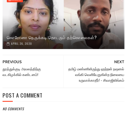
கொரோனா நெருக்கடி:தொடரும் தற்கொலைகள்?
APRIL 26, 2020
PREVIOUS
NEXT
தூத்துக்குடி அவலத்திற்கு
தமிழ் மண்ணிலிருந்து ஹற்றன் நஷனல்
வடகிழக்கில் கண்டனம்!
வங்கி வெளியேறுகின்ற நிலையை
உருவாக்காதீர்! - சிவாஜிலிங்கம்
POST A COMMENT
NO COMMENTS