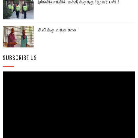
இங்கிலாந்தில் கத்திக்குத்து! மூவர் பலி!!
சிவிக்கு வந்த காசு!
SUBSCRIBE US