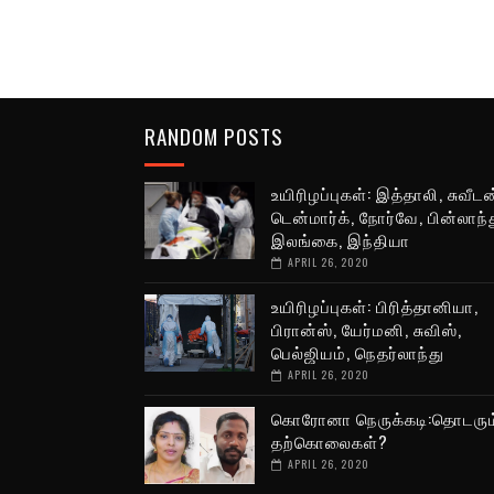
RANDOM POSTS
உயிரிழப்புகள்: இத்தாலி, சுவீடன
டென்மார்க், நோர்வே, பின்லாந்த
இலங்கை, இந்தியா
APRIL 26, 2020
உயிரிழப்புகள்: பிரித்தானியா,
பிரான்ஸ், யேர்மனி, சுவிஸ்,
பெல்ஜியம், நெதர்லாந்து
APRIL 26, 2020
கொரோனா நெருக்கடி:தொடரும
தற்கொலைகள்?
APRIL 26, 2020