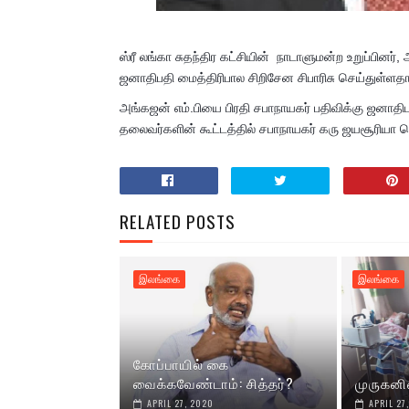
ஸ்ரீ லங்கா சுதந்திர கட்சியின் நாடாளுமன்ற உறுப்பின
ஜனாதிபதி மைத்திரிபால சிறி​சேன சிபாரிசு செய்துள்ளதா
அங்கஜன் எம்.பியை பிரதி சபாநாயகர் பதிவிக்கு ஜனாத
தலைவர்களின் கூட்டத்தில் சபாநாயகர் கரு ஜயசூரியா தெர
RELATED POSTS
இலங்கை
இலங்கை
கோப்பாயில் கை
வைக்கவேண்டாம்: சித்தர்?
முருகனி
APRIL 27, 2020
APRIL 27