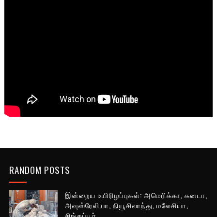
RANDOM POSTS
இன்றைய உயிரிழப்புகள்: அமெரிக்கா, கனடா,
அவுஸ்ரேலியா, நியூசிலாந்து, மலேசியா,
சிங்கப்பூர்