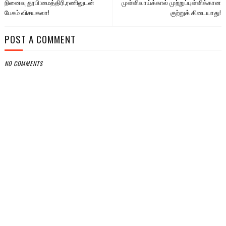
நினைவு தூபி:மைத்திரி,ரணிலுடன்
முள்ளிவாய்க்கால் முற்றுப்புள்ளிக்கான
பேசும் விசயகலா!
குற்றுக் கிடையாது!
POST A COMMENT
NO COMMENTS