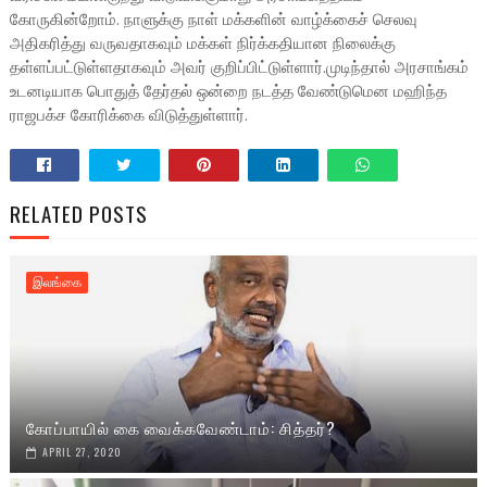
கோருகின்றோம். நாளுக்கு நாள் மக்களின் வாழ்க்கைச் செலவு
அதிகரித்து வருவதாகவும் மக்கள் நிர்க்கதியான நிலைக்கு
தள்ளப்பட்டுள்ளதாகவும் அவர் குறிப்பிட்டுள்ளார்.முடிந்தால் அரசாங்கம்
உடனடியாக பொதுத் தேர்தல் ஒன்றை நடத்த வேண்டுமென மஹிந்த
ராஜபக்ச கோரிக்கை விடுத்துள்ளார்.
RELATED POSTS
இலங்கை
கோப்பாயில் கை வைக்கவேண்டாம்: சித்தர்?
APRIL 27, 2020