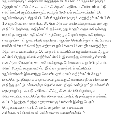
உறுப்பினர்களும், ஸ்ரீலங்கா சுதந்திரக் கட்சியின் 23 உறுப்பினர்களும்
ஆளும் கட்சியில் அங்கம் வகிக்கின்றனர். எதிர்க்கட்சியில் 55 கூட்டு
எதிர்க்கட்சி உறுப்பினர்களும், தமிழ்த் தேசியக் கூட்டமைப்பின் 16
உறுப்பினர்களும், ஜே.வி.பி.யின் 6 உறுப்பினர்களும், சுதந்திரக் கட்சியின்
16 உறுப்பினர்கள் உள்ளிட்ட 95 பேர் அங்கம் வகிக்கின்றார்கள் என்பது
குறிப்பிடத்தக்கது. எதிர்க்கட்சி தற்பொழுது மேலும் வலுவாகியுள்ளது –
மஹிந்த ராஜபக்ச எதிர்க்கட்சி தற்பொழுது மேலும் வலுவாகியுள்ளது
என முன்னாள் ஜனாதிபதி மஹிந்த ராஜபக்ச தெரிவித்துள்ளார். பிரதமர்
ரணில் விக்ரமசிங்கவிற்கு எதிரான நம்பிக்கையில்லா தீர்மானத்திற்கு
ஆதரவாக வாக்களித்த 16 சுதந்திரக் கட்சியின் உறுப்பினர்கள் ஆளும்
கட்சியிலிருந்து விலகி எதிர்க்கட்சியில் இணைந்து கொண்டுள்ளனர்
என அவர் கொழும்பு ஊடகமொன்றுக்கு நேர்காணல் வழங்கியுள்ளார்.
அவர் மேலும் கூறுகையில்... இவ்வாறு சுதந்திரக் கட்சியின்
உறுப்பினர்கள் இணைந்து கொண்டதன் மூலம் எதிர்க்கட்சி மேலும்
பலம்பொருந்தியதாக மாற்றமடைந்துள்ளது.அரசாங்கத்தின் நிலைமை
குறித்து நாட்டு மக்களுக்கு தெளிவான புரிதல் உண்டு.நாட்டு மக்களின்
ஒத்துழைப்பும் கூட்டு எதிர்க்கட்சிக்கு கிடைக்கப்பெற்றுள்ளது.
அண்மையில் நடைபெற்ற மே தினக் கூட்டத்தில் திரண்டிருந்த மக்கள்
கூட்டம் இதற்கு சிறந்த உதாரணமாகும்.மக்கள் இன்று பெரும்
நெருக்கடிகளை எதிர்நோக்கி வருகின்றனர்.மக்களை
வரிச்சுமையிலிருந்து விடுவிக்குமாறு அரசாங்கத்திடம்