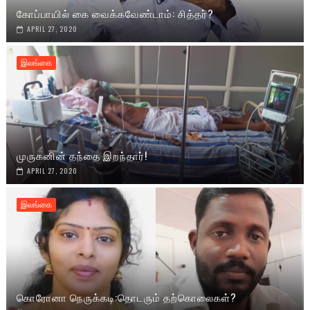
கோப்பாயில் கை வைக்கவேண்டாம்: சித்தர்?
APRIL 27, 2020
இலங்கை
முருகனின் தந்தை இறந்தார்!
APRIL 27, 2020
இலங்கை
கொரோனா நெருக்கடி:தொடரும் தற்கொலைகள்?