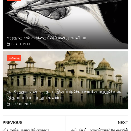
எழுதாத உன் கவிதை? அபிமன்யூ காவியா
JULY 11, 2018
கவிதை
ஞா.ரேணுகாசன் எழுதிய ''இனப்படுகொலையின் மற்றுமொரு
ஆதாரமாய் யாழ் நூலக எரிப்பு''
JUNE 01, 2018
PREVIOUS
NEXT
மட்டகளப்பு, ஏறாவூரில் சுகாதரா
அப்பாற்பட்ட உறவாம்:தரகர் வேலையில்