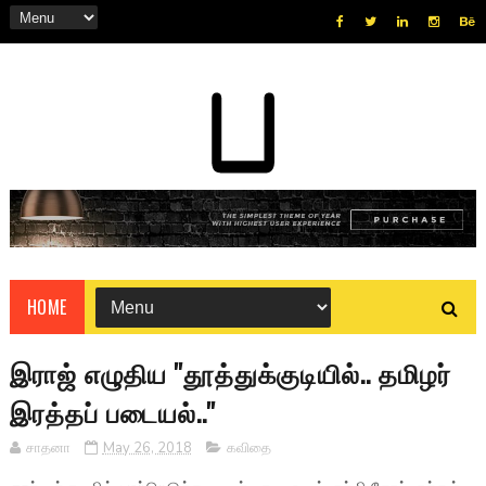
HOME
இராஜ் எழுதிய ''தூத்துக்குடியில்.. தமிழர்
இரத்தப் படையல்..''
சாதனா
May 26, 2018
கவிதை