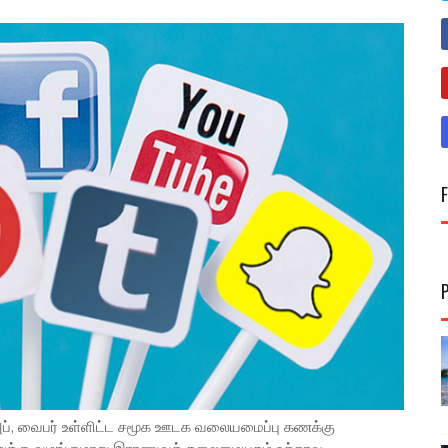
அப், வைபர் உள்ளிட்ட சமூக ஊடக வலையமைப்பு கணக்கு