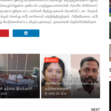
சிகிச்சை ஒன்று மேற்கொள்ளப்படவுள்ளது. நேற்றுமுன்தினம் இரவு
ம், கொழும்பிலுள்ள தனியார் மருத்துவமனையின் அவசிர சிகிச்சைப்
வருவதாக ஐதேக வட்டாரங்கள் நேற்று தகவல் வெளியிட்டன. பிரதமர்
ுச் சென்று கபீர் காசிமைச் சந்தித்திருந்தார். அதேவேளை, கபீர்
ு மேற்கொள்ளப்படவிருப்பதாகவும், தகவல்கள் தெரிவிக்கின்றன.
இலங்கை
கொரோனா நெருக்கடி:தொடரும்
ன் தந்தை இறந்தார்!
தற்கொலைகள்?
, 2020
APRIL 26, 2020
NEXT