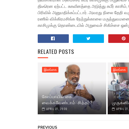
தவிசாளரான அமைச்சர் கபீர் காசிமுக்கு அறுவைச் 
திடீரென ஏற்பட்ட சுகவீனத்தை அடுத்து கபீர் காசி
பிரிவில் அனுமதிக்கப்பட்டார். அவரது நிலை தேறி 
ரணில் விக்கிரமசிங்க நேற்றுக்காலை மருத்துவமனைக்க
காசிமுக்கு தொண்டையில் அறுவைச் சிகிச்சை ஒன்ற
RELATED POSTS
இலங்கை
இலங்கை
கோப்பாயில் கை
வைக்கவேண்டாம்: சித்தர்?
முருகனி
APRIL 27, 2020
APRIL 27
PREVIOUS