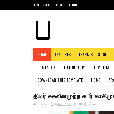
HOME
ABOUT
CONTACT
TOP ITEM
HOME
FEATURES
LEARN BLOGGING
CONTACTD
TECHNOLOGY
TOP ITEM
DOWNLOAD THIS TEMPLATE
HOME
AR
திடீர் சுகவீனமுற்ற கபீர் காசி
சாதனா
May 07, 2018
இலங்கை