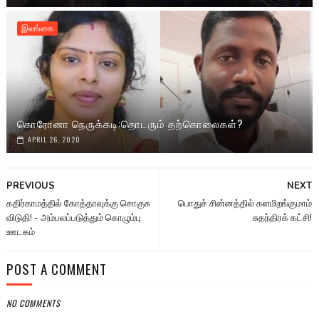
இலங்கை
கொரோனா நெருக்கடி:தொடரும் தற்கொலைகள்?
APRIL 26, 2020
PREVIOUS
NEXT
கதிர்காமத்தில் கோத்தாவுக்கு சொகுசு
பொதுச் சின்னத்தில் களமிறங்குமாம்
விடுதி! - அம்பலப்படுத்தும் கொழும்பு
சுதந்திரக் கட்சி!
ஊடகம்
POST A COMMENT
NO COMMENTS