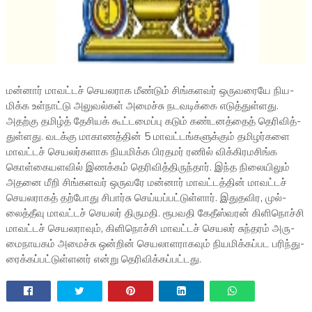
மன்­னார் மாவட்­டச் செய­ல­ராக மீண்டும் சிங்களவர் ஒருவரையே நிய­
மிக்க உள்­நாட்டு அலு­வல்­கள் அமைச்சு நட­வ­டிக்கை எடுத்­துள்­ளது.
அதற்கு தமிழ்த் தேசி­யக் கூட்­ட­மைப்பு கடும் கண்­ட­னத்­தைத் தெரி­வித்­
துள்­ளது. வடக்கு மாகா­ணத்­தின் 5 மாவட்­டங்­க­ளுக்­கும் தமி­ழர்­களை
மாவட்­டச் செய­லர்­க­ளாக நிய­மிக்­க பிரதமர் ரணில் விக்கிரமசிங்க
கொள்­கை­ய­ள­வில் இணக்­கம் தெரி­வித்­தி­ருந்­தார். இந்த நிலை­யி­லும்
அதனை மீறி சிங்களவர் ஒரு­வரே மன்­னார் மாவட்­டத்­தின் மாவட்­டச்
செய­ல­ரா­கத் தற்­போது சிபார்சு செய்­யப்­பட்­டுள்­ளார். இது­த­விர, முல்­
லைத்­தீவு மாவட்­டச் செய­லர் திரு­மதி. ரூப­வதி கேதீஸ்­வ­ரன் கிளி­நொச்சி
மாவட்­டச் செய­ல­ரா­வும், கிளி­நொச்சி மாவட்­டச் செய­லர் சுந்­த­ரம் அரு­
மை­நா­ய­கம் அமைச்சு ஒன்­றின் செய­லா­ள­ரா­க­வும் நிய­மிக்­கப்­பட பரிந்­து­
ரைக்­கப்­பட்­டுள்­ள­னர் என்று தெரி­விக்­கப்­பட்­டது.