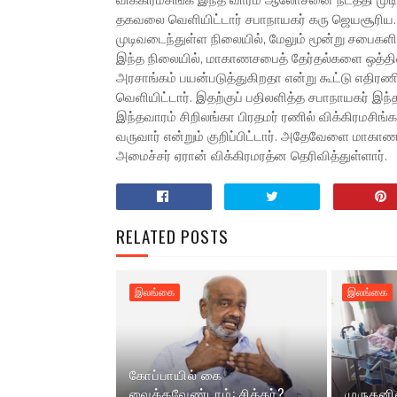
விக்கிரமசிங்க இந்த வாரம் ஆலோசனை நடத்தி முடிவெ
தகவலை வெளியிட்டார் சபாநாயகர் கரு ஜெயசூரிய
முடிவடைந்துள்ள நிலையில், மேலும் மூன்று சபைகள
இந்த நிலையில், மாகாணசபைத் தேர்தல்களை ஒத்த
அரசாங்கம் பயன்படுத்துகிறதா என்று கூட்டு எதிரண
வெளியிட்டார். இதற்குப் பதிலளித்த சபாநாயகர் இந்த
இந்தவாரம் சிறிலங்கா பிரதமர் ரணில் விக்கிரமசிங்க, ச
வருவார் என்றும் குறிப்பிட்டார். அதேவேளை மாகா
அமைச்சர் ஏரான் விக்கிரமரத்ன தெரிவித்துள்ளார்.
RELATED POSTS
இலங்கை
இலங்கை
கோப்பாயில் கை
வைக்கவேண்டாம்: சித்தர்?
முருகனி